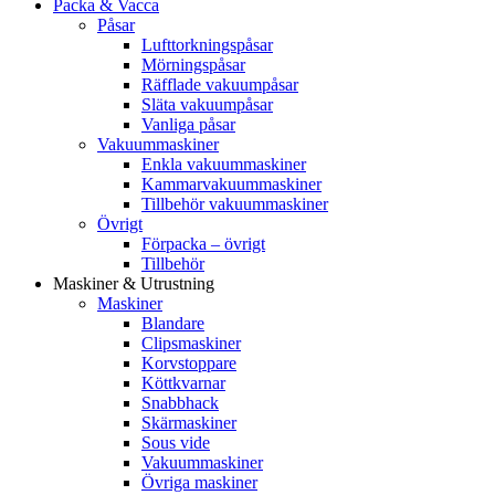
Packa & Vacca
Påsar
Lufttorkningspåsar
Mörningspåsar
Räfflade vakuumpåsar
Släta vakuumpåsar
Vanliga påsar
Vakuummaskiner
Enkla vakuummaskiner
Kammarvakuummaskiner
Tillbehör vakuummaskiner
Övrigt
Förpacka – övrigt
Tillbehör
Maskiner & Utrustning
Maskiner
Blandare
Clipsmaskiner
Korvstoppare
Köttkvarnar
Snabbhack
Skärmaskiner
Sous vide
Vakuummaskiner
Övriga maskiner