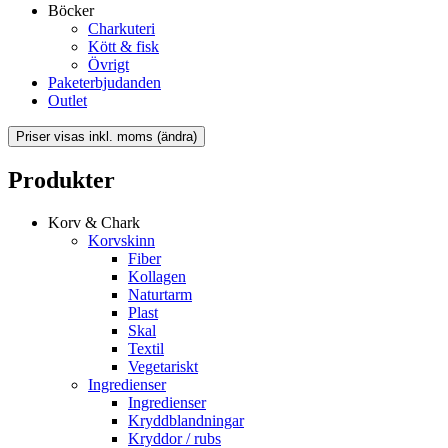
Böcker
Charkuteri
Kött & fisk
Övrigt
Paketerbjudanden
Outlet
Produkter
Korv & Chark
Korvskinn
Fiber
Kollagen
Naturtarm
Plast
Skal
Textil
Vegetariskt
Ingredienser
Ingredienser
Kryddblandningar
Kryddor / rubs