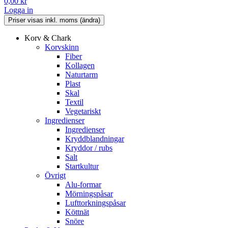
0,00
kr
Logga in
Korv & Chark
Korvskinn
Fiber
Kollagen
Naturtarm
Plast
Skal
Textil
Vegetariskt
Ingredienser
Ingredienser
Kryddblandningar
Kryddor / rubs
Salt
Startkultur
Övrigt
Alu-formar
Mörningspåsar
Lufttorkningspåsar
Köttnät
Snöre