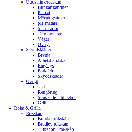
Utrustning/redskap
Bunkar/kantiner
Klimat
Mörningstimer
pH-mätare
Skärbrädor
Termometrar
Vågar
Övrigt
Skyddskläder
Brynja
Arbetshandskar
Engångs
Förkläden
Skyddskläder
Övrigt
Jakt
Rengöring
Sous vide – tillbehör
Grill
Röka & Grilla
Rökskåp
Borniak rökskåp
Bradley rökskåp
Tillbehör – rökskåp