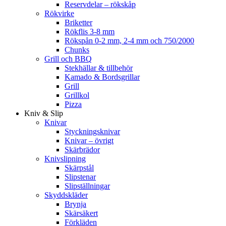
Reservdelar – rökskåp
Rökvirke
Briketter
Rökflis 3-8 mm
Rökspån 0-2 mm, 2-4 mm och 750/2000
Chunks
Grill och BBQ
Stekhällar & tillbehör
Kamado & Bordsgrillar
Grill
Grillkol
Pizza
Kniv & Slip
Knivar
Styckningsknivar
Knivar – övrigt
Skärbrädor
Knivslipning
Skärpstål
Slipstenar
Slipställningar
Skyddskläder
Brynja
Skärsäkert
Förkläden