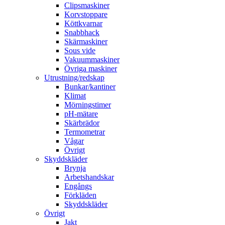
Clipsmaskiner
Korvstoppare
Köttkvarnar
Snabbhack
Skärmaskiner
Sous vide
Vakuummaskiner
Övriga maskiner
Utrustning/redskap
Bunkar/kantiner
Klimat
Mörningstimer
pH-mätare
Skärbrädor
Termometrar
Vågar
Övrigt
Skyddskläder
Brynja
Arbetshandskar
Engångs
Förkläden
Skyddskläder
Övrigt
Jakt