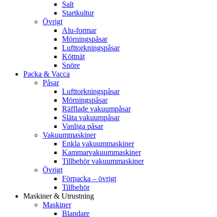
Salt
Startkultur
Övrigt
Alu-formar
Mörningspåsar
Lufttorkningspåsar
Köttnät
Snöre
Packa & Vacca
Påsar
Lufttorkningspåsar
Mörningspåsar
Räfflade vakuumpåsar
Släta vakuumpåsar
Vanliga påsar
Vakuummaskiner
Enkla vakuummaskiner
Kammarvakuummaskiner
Tillbehör vakuummaskiner
Övrigt
Förpacka – övrigt
Tillbehör
Maskiner & Utrustning
Maskiner
Blandare