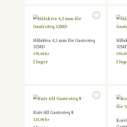
Hålskiva 4,5 mm för Gastroteq
Hålsk
32MD
32M
599,00
kr
599,0
I lager
I lag
Kniv till Gastroteq 8
125,00
kr
Korv
Gast