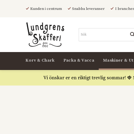
Kunden i centrum
Snabba leveranser
I branchen
Korv & Chark
Packa & Vacca
Maskiner & Ut
Vi önskar er en riktigt trevlig sommar! 🍓