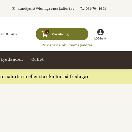
kundtjanst@lundgrensskafferi.se
031-704 16 16
0
kr
kor & info
Varukorg
LOGGA IN
rbjudanden
Outlet
ar naturtarm eller startkultur på fredagar.