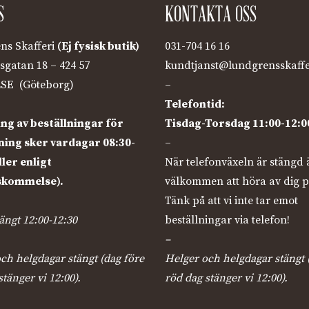
S
KONTAKTA OSS
ns Skafferi
(Ej fysisk butik)
031-704 16 16
sgatan 18 – 424 57
kundtjanst@lundgrensskaffe
SE (Göteborg)
–
Telefontid:
ng av beställningar för
Tisdag-Torsdag 11:00-12:0
ing sker vardagar 08:30-
–
ller enligt
När telefonväxeln är stängd 
skommelse).
välkommen att höra av dig p
Tänk på att vi inte tar emot
ngt 12:00-12:30
beställningar via telefon!
–
ch helgdagar stängt (dag före
Helger och helgdagar stängt 
stänger vi 12:00).
röd dag stänger vi 12:00).