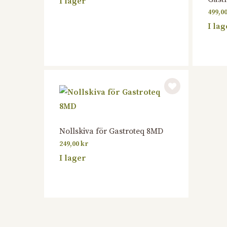
I lager
499,0
I lag
Nollskiva för Gastroteq 8MD
249,00
kr
I lager