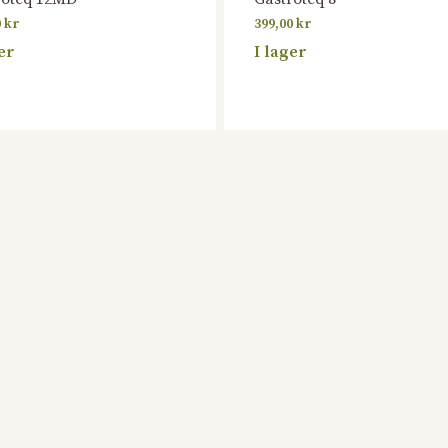
0
kr
399,00
kr
er
I lager