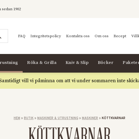
 sedan 1902
FAQ
Integritetspolicy
Kontakta oss
Om oss
Recept
Vill
rustning
Röka & Grilla
Kniv & Slip
Böcker
Pakete
 Samtidigt vill vi påminna om att vi under sommaren inte skick
HEM
»
BUTIK
»
MASKINER & UTRUSTNING
»
MASKINER
»
KÖTTKVARNAR
KÖTTKVARNAR