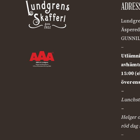
ADRES
Lundgre
Äspered
GUNNIL
–
Utlämni
avhämtn
15:00 (e
överen
–
Lunchstä
–
Helger o
röd dag 
–