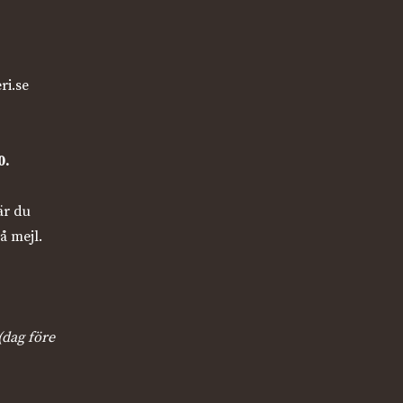
ri.se
0.
är du
å mejl.
(dag före