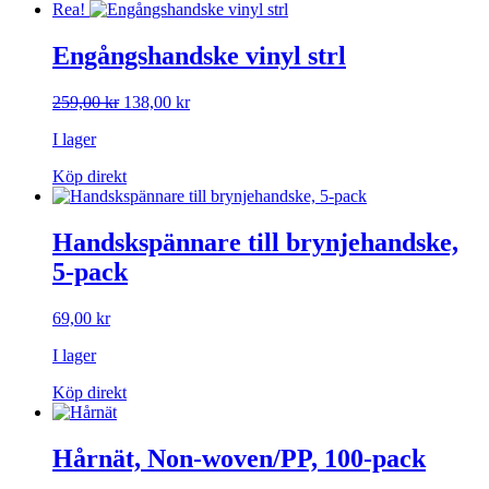
Rea!
Engångshandske vinyl strl
Det
Det
259,00
kr
138,00
kr
ursprungliga
nuvarande
I lager
priset
priset
var:
är:
Köp direkt
259,00 kr.
138,00 kr.
Handskspännare till brynjehandske,
5-pack
69,00
kr
I lager
Köp direkt
Hårnät, Non-woven/PP, 100-pack