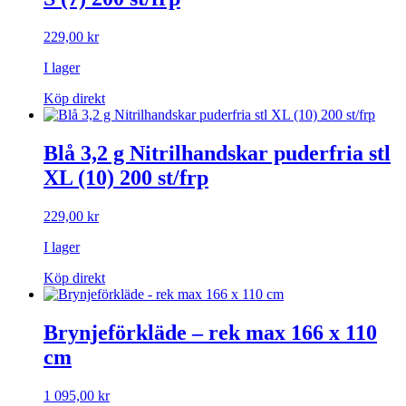
229,00
kr
I lager
Köp direkt
Blå 3,2 g Nitrilhandskar puderfria stl
XL (10) 200 st/frp
229,00
kr
I lager
Köp direkt
Brynjeförkläde – rek max 166 x 110
cm
1 095,00
kr