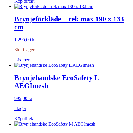
Köp direkt
Brynjeförkläde – rek max 190 x 133
cm
1 295,00
kr
Slut i lager
Läs mer
Brynjehandske EcoSafety L
AEGImesh
995,00
kr
I lager
Köp direkt