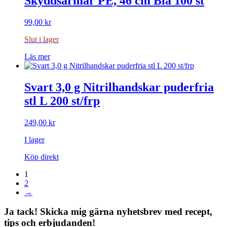
Skyddsärmar PE, 46 cm Blå 100 st
99,00
kr
Slut i lager
Läs mer
Svart 3,0 g Nitrilhandskar puderfria
stl L 200 st/frp
249,00
kr
I lager
Köp direkt
1
2
→
Ja tack! Skicka mig gärna nyhetsbrev med recept,
tips och erbjudanden!