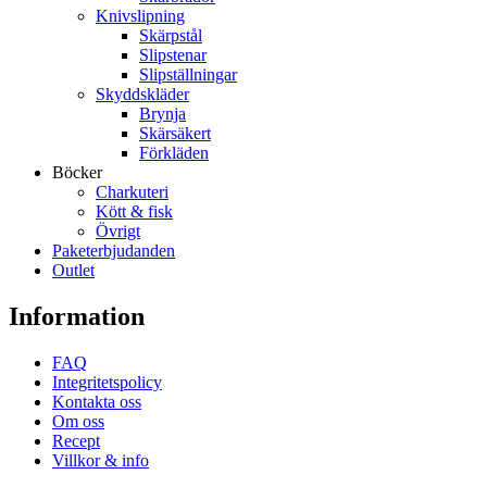
Knivslipning
Skärpstål
Slipstenar
Slipställningar
Skyddskläder
Brynja
Skärsäkert
Förkläden
Böcker
Charkuteri
Kött & fisk
Övrigt
Paketerbjudanden
Outlet
Information
FAQ
Integritetspolicy
Kontakta oss
Om oss
Recept
Villkor & info