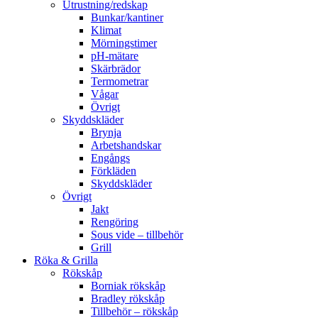
Utrustning/redskap
Bunkar/kantiner
Klimat
Mörningstimer
pH-mätare
Skärbrädor
Termometrar
Vågar
Övrigt
Skyddskläder
Brynja
Arbetshandskar
Engångs
Förkläden
Skyddskläder
Övrigt
Jakt
Rengöring
Sous vide – tillbehör
Grill
Röka & Grilla
Rökskåp
Borniak rökskåp
Bradley rökskåp
Tillbehör – rökskåp