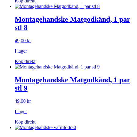
på
Köp direkt
produktsidan
Montagehandske Matgodkänd, 1 par
stl 8
49,00
kr
I lager
Köp direkt
Montagehandske Matgodkänd, 1 par
stl 9
49,00
kr
I lager
Köp direkt