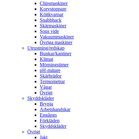
Clipsmaskiner
Korvstoppare
Köttkvarnar
Snabbhack
Skärmaskiner
Sous vide
Vakuummaskiner
Övriga maskiner
Utrustning/redskap
Bunkar/kantiner
Klimat
Mörningstimer
pH-mätare
Skärbrädor
Termometrar
Vågar
Övrigt
Skyddskläder
Brynja
Arbetshandskar
Engångs
Förkläden
Skyddskläder
Övrigt
Jakt