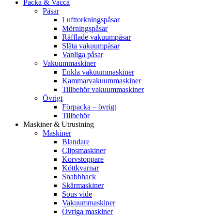
Packa & Vacca
Påsar
Lufttorkningspåsar
Mörningspåsar
Räfflade vakuumpåsar
Släta vakuumpåsar
Vanliga påsar
Vakuummaskiner
Enkla vakuummaskiner
Kammarvakuummaskiner
Tillbehör vakuummaskiner
Övrigt
Förpacka – övrigt
Tillbehör
Maskiner & Utrustning
Maskiner
Blandare
Clipsmaskiner
Korvstoppare
Köttkvarnar
Snabbhack
Skärmaskiner
Sous vide
Vakuummaskiner
Övriga maskiner