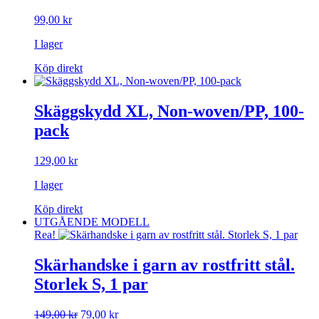
99,00
kr
I lager
Köp direkt
Skäggskydd XL, Non-woven/PP, 100-
pack
129,00
kr
I lager
Köp direkt
UTGÅENDE MODELL
Rea!
Skärhandske i garn av rostfritt stål.
Storlek S, 1 par
Det
Det
149,00
kr
79,00
kr