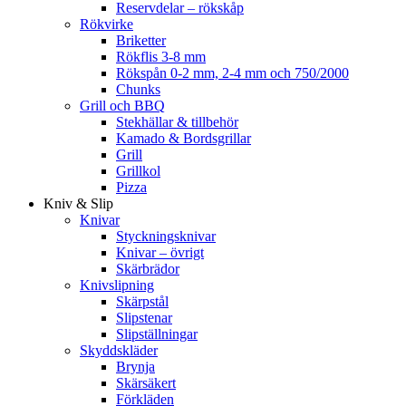
Reservdelar – rökskåp
Rökvirke
Briketter
Rökflis 3-8 mm
Rökspån 0-2 mm, 2-4 mm och 750/2000
Chunks
Grill och BBQ
Stekhällar & tillbehör
Kamado & Bordsgrillar
Grill
Grillkol
Pizza
Kniv & Slip
Knivar
Styckningsknivar
Knivar – övrigt
Skärbrädor
Knivslipning
Skärpstål
Slipstenar
Slipställningar
Skyddskläder
Brynja
Skärsäkert
Förkläden