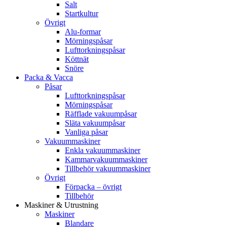
Salt
Startkultur
Övrigt
Alu-formar
Mörningspåsar
Lufttorkningspåsar
Köttnät
Snöre
Packa & Vacca
Påsar
Lufttorkningspåsar
Mörningspåsar
Räfflade vakuumpåsar
Släta vakuumpåsar
Vanliga påsar
Vakuummaskiner
Enkla vakuummaskiner
Kammarvakuummaskiner
Tillbehör vakuummaskiner
Övrigt
Förpacka – övrigt
Tillbehör
Maskiner & Utrustning
Maskiner
Blandare