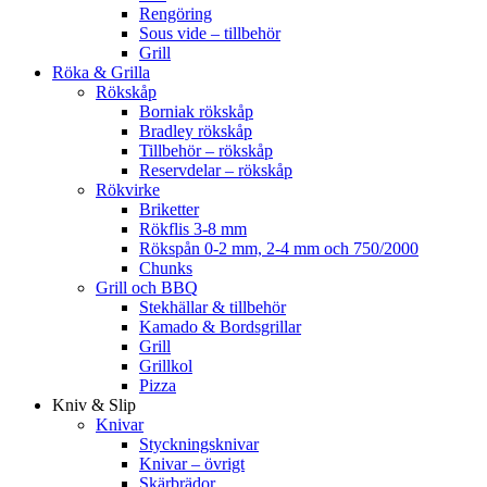
Rengöring
Sous vide – tillbehör
Grill
Röka & Grilla
Rökskåp
Borniak rökskåp
Bradley rökskåp
Tillbehör – rökskåp
Reservdelar – rökskåp
Rökvirke
Briketter
Rökflis 3-8 mm
Rökspån 0-2 mm, 2-4 mm och 750/2000
Chunks
Grill och BBQ
Stekhällar & tillbehör
Kamado & Bordsgrillar
Grill
Grillkol
Pizza
Kniv & Slip
Knivar
Styckningsknivar
Knivar – övrigt
Skärbrädor