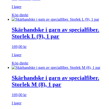
ursprungliga
nuvarande
I lager
priset
priset
var:
är:
Köp direkt
149,00 kr.
79,00 kr.
Skärhandske i garn av specialfiber.
Storlek L (9), 1 par
169,00
kr
I lager
Köp direkt
Skärhandske i garn av specialfiber.
Storlek M (8), 1 par
169,00
kr
I lager