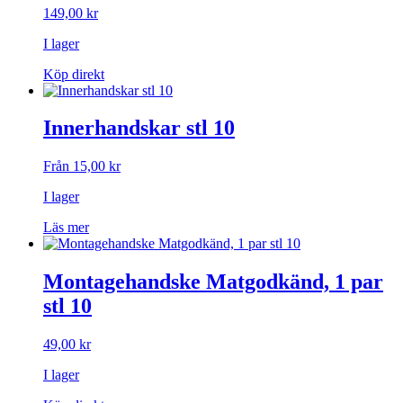
149,00
kr
I lager
Köp direkt
Innerhandskar stl 10
Från
15,00
kr
I lager
Den
Läs mer
här
produkten
har
Montagehandske Matgodkänd, 1 par
flera
stl 10
varianter.
De
olika
49,00
kr
alternativen
kan
I lager
väljas