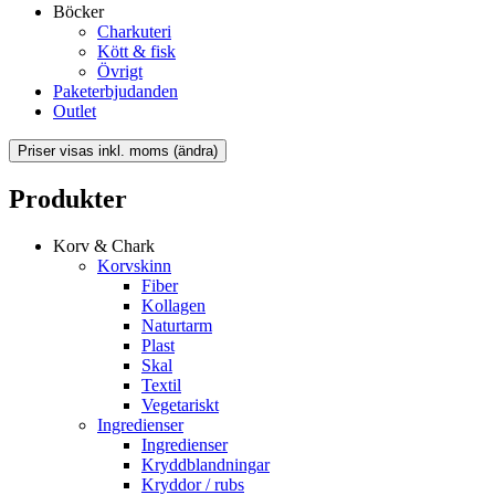
Böcker
Charkuteri
Kött & fisk
Övrigt
Paketerbjudanden
Outlet
Produkter
Korv & Chark
Korvskinn
Fiber
Kollagen
Naturtarm
Plast
Skal
Textil
Vegetariskt
Ingredienser
Ingredienser
Kryddblandningar
Kryddor / rubs