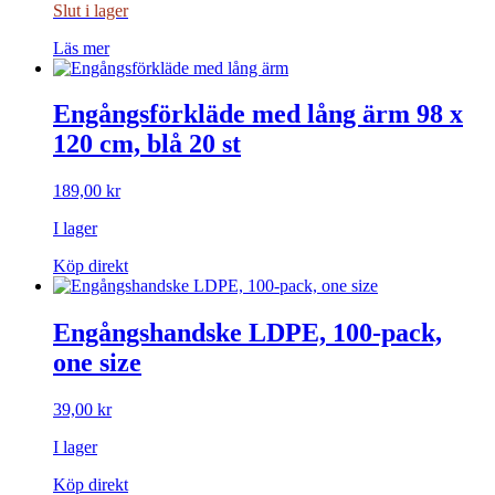
Slut i lager
Läs mer
Engångsförkläde med lång ärm 98 x
120 cm, blå 20 st
189,00
kr
I lager
Köp direkt
Engångshandske LDPE, 100-pack,
one size
39,00
kr
I lager
Köp direkt