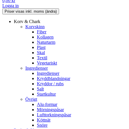
0,00
kr
Logga in
Korv & Chark
Korvskinn
Fiber
Kollagen
Naturtarm
Plast
Skal
Textil
Vegetariskt
Ingredienser
Ingredienser
Kryddblandningar
Kryddor / rubs
Salt
Startkultur
Övrigt
Alu-formar
Mörningspåsar
Lufttorkningspåsar
Köttnät
Snöre