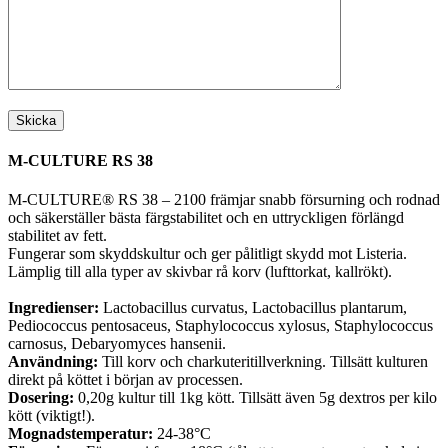
M-CULTURE RS 38
M-CULTURE® RS 38 – 2100 främjar snabb försurning och rodnad
och säkerställer bästa färgstabilitet och en uttryckligen förlängd
stabilitet av fett.
Fungerar som skyddskultur och ger pålitligt skydd mot Listeria.
Lämplig till alla typer av skivbar rå korv (lufttorkat, kallrökt).
Ingredienser:
Lactobacillus curvatus, Lactobacillus plantarum,
Pediococcus pentosaceus, Staphylococcus xylosus, Staphylococcus
carnosus, Debaryomyces hansenii.
Användning:
Till korv och charkuteritillverkning. Tillsätt kulturen
direkt på köttet i början av processen.
Dosering:
0,20g kultur till 1kg kött. Tillsätt även 5g dextros per kilo
kött (viktigt!).
Mognadstemperatur:
24-38°C