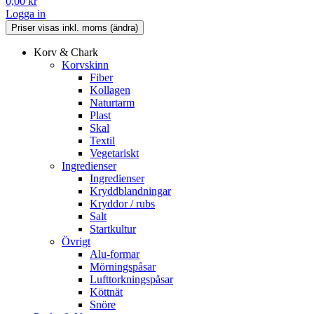
0,00
kr
Logga in
Korv & Chark
Korvskinn
Fiber
Kollagen
Naturtarm
Plast
Skal
Textil
Vegetariskt
Ingredienser
Ingredienser
Kryddblandningar
Kryddor / rubs
Salt
Startkultur
Övrigt
Alu-formar
Mörningspåsar
Lufttorkningspåsar
Köttnät
Snöre