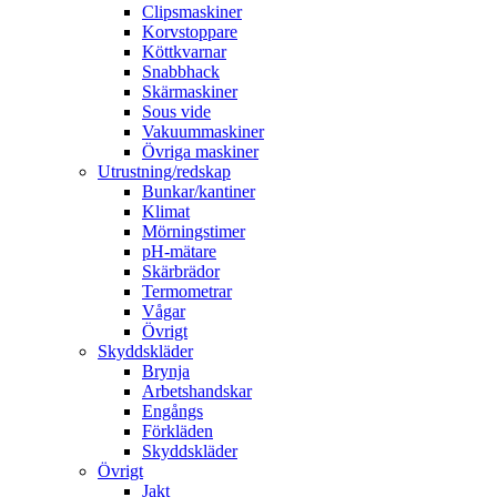
Clipsmaskiner
Korvstoppare
Köttkvarnar
Snabbhack
Skärmaskiner
Sous vide
Vakuummaskiner
Övriga maskiner
Utrustning/redskap
Bunkar/kantiner
Klimat
Mörningstimer
pH-mätare
Skärbrädor
Termometrar
Vågar
Övrigt
Skyddskläder
Brynja
Arbetshandskar
Engångs
Förkläden
Skyddskläder
Övrigt
Jakt