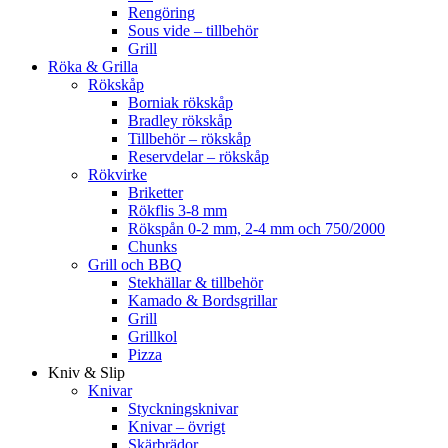
Rengöring
Sous vide – tillbehör
Grill
Röka & Grilla
Rökskåp
Borniak rökskåp
Bradley rökskåp
Tillbehör – rökskåp
Reservdelar – rökskåp
Rökvirke
Briketter
Rökflis 3-8 mm
Rökspån 0-2 mm, 2-4 mm och 750/2000
Chunks
Grill och BBQ
Stekhällar & tillbehör
Kamado & Bordsgrillar
Grill
Grillkol
Pizza
Kniv & Slip
Knivar
Styckningsknivar
Knivar – övrigt
Skärbrädor