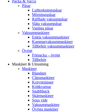
Packa & Vacca
Påsar
Lufttorkningspåsar
Mörningspåsar
Räfflade vakuumpåsar
Släta vakuumpåsar
Vanliga påsar
Vakuummaskiner
Enkla vakuummaskiner
Kammarvakuummaskiner
Tillbehör vakuummaskiner
Övrigt
Förpacka – övrigt
Tillbehör
Maskiner & Utrustning
Maskiner
Blandare
Clipsmaskiner
Korvstoppare
Köttkvarnar
Snabbhack
Skärmaskiner
Sous vide
Vakuummaskiner
Övriga maskiner