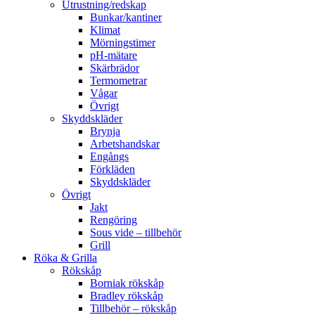
Utrustning/redskap
Bunkar/kantiner
Klimat
Mörningstimer
pH-mätare
Skärbrädor
Termometrar
Vågar
Övrigt
Skyddskläder
Brynja
Arbetshandskar
Engångs
Förkläden
Skyddskläder
Övrigt
Jakt
Rengöring
Sous vide – tillbehör
Grill
Röka & Grilla
Rökskåp
Borniak rökskåp
Bradley rökskåp
Tillbehör – rökskåp