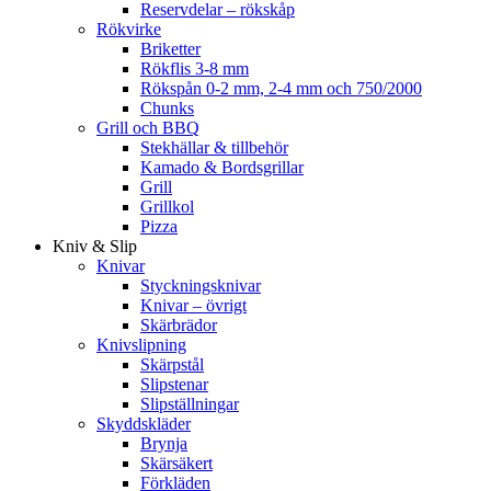
Reservdelar – rökskåp
Rökvirke
Briketter
Rökflis 3-8 mm
Rökspån 0-2 mm, 2-4 mm och 750/2000
Chunks
Grill och BBQ
Stekhällar & tillbehör
Kamado & Bordsgrillar
Grill
Grillkol
Pizza
Kniv & Slip
Knivar
Styckningsknivar
Knivar – övrigt
Skärbrädor
Knivslipning
Skärpstål
Slipstenar
Slipställningar
Skyddskläder
Brynja
Skärsäkert
Förkläden