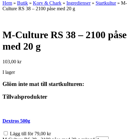
Hem
»
Butik
»
Korv & Chark
»
Ingredienser
»
Startkultur
»
M-
Culture RS 38 – 2100 påse med 20 g
M-Culture RS 38 – 2100 påse
med 20 g
103,00
kr
I lager
Glöm inte mat till startkulturen:
Tillvalsprodukter
Dextros 500g
Lägg till för
79,00
kr