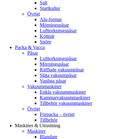
Salt
Startkultur
Övrigt
Alu-formar
Mörningspåsar
Lufttorkningspåsar
Köttnät
Snöre
Packa & Vacca
Påsar
Lufttorkningspåsar
Mörningspåsar
Räfflade vakuumpåsar
Släta vakuumpåsar
Vanliga påsar
Vakuummaskiner
Enkla vakuummaskiner
Kammarvakuummaskiner
Tillbehör vakuummaskiner
Övrigt
Förpacka – övrigt
Tillbehör
Maskiner & Utrustning
Maskiner
Blandare