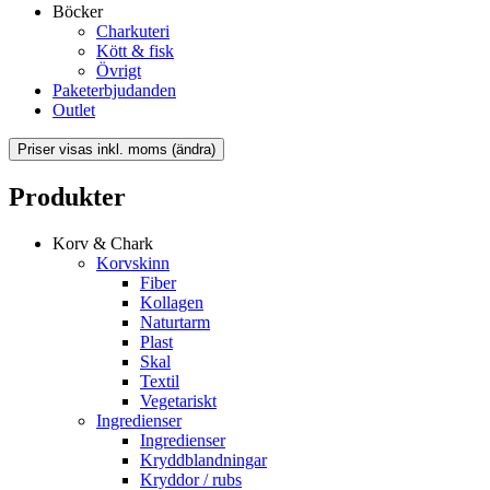
Böcker
Charkuteri
Kött & fisk
Övrigt
Paketerbjudanden
Outlet
Produkter
Korv & Chark
Korvskinn
Fiber
Kollagen
Naturtarm
Plast
Skal
Textil
Vegetariskt
Ingredienser
Ingredienser
Kryddblandningar
Kryddor / rubs