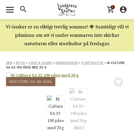
0
Vi önskar er en riktigt trevlig sommar! 🍓 Samtidigt vill vi
påminna om att vi under sommaren inte skickar
naturtarm eller startkultur på fredagar.
HEM
»
BUTIK
»
KORV & CHARK
»
INGREDIENSER
»
STARTKULTUR
»
M-CULTURE
SA 22-100 PÅSE MED 20 G
BÄST FÖRE: 06-08-2026