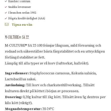
Kunden i centrum
Snabba leveranser
I branchen sedan 1902
Högsta kreditvärdighet (AAA)
Tipsa en vän
M-CULTURE® SA 22
M-CULTURE® SA 22-100 främjar långsam, mild försurning och
rodnad och säkerställer bästa färgstabilitet och en uttryckligen
förlängd stabilitet av fett.
Lämplig till alla typer av rå korv (lufttorkat, kallrökt).
Ingredienser:
Staphylococcus carnosus, Kokuria salsicia,
Lactobacillus sakei.
Användning:
Till korv och charkuteritillverkning. Tillsätt
kulturen direkt på köttet i början av processen.
Dosering:
0,20g kultur till 1kg kött. Tillsätt även 5g dextros per
kilo kött (viktigt!).
Mognadstemperatur:
20-24°C