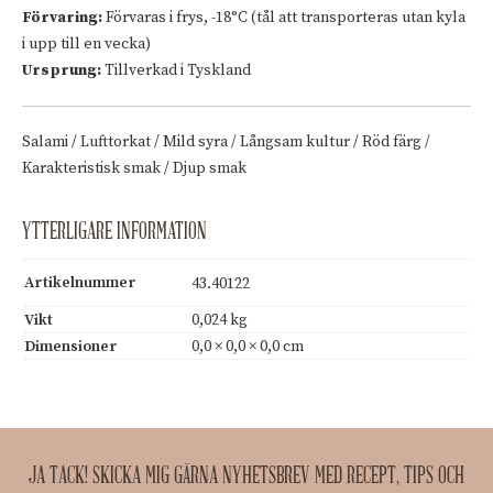
Förvaring:
Förvaras i frys, -18°C (tål att transporteras utan kyla
i upp till en vecka)
Ursprung:
Tillverkad i Tyskland
Salami / Lufttorkat / Mild syra / Långsam kultur / Röd färg /
Karakteristisk smak / Djup smak
YTTERLIGARE INFORMATION
Artikelnummer
43.40122
Vikt
0,024 kg
Dimensioner
0,0 × 0,0 × 0,0 cm
JA TACK! SKICKA MIG GÄRNA NYHETSBREV MED RECEPT, TIPS OCH