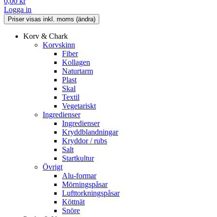
0,00
kr
Logga in
Korv & Chark
Korvskinn
Fiber
Kollagen
Naturtarm
Plast
Skal
Textil
Vegetariskt
Ingredienser
Ingredienser
Kryddblandningar
Kryddor / rubs
Salt
Startkultur
Övrigt
Alu-formar
Mörningspåsar
Lufttorkningspåsar
Köttnät
Snöre