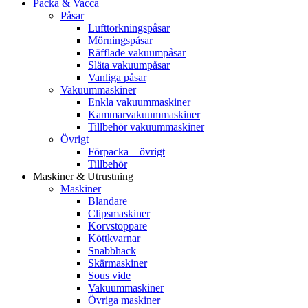
Packa & Vacca
Påsar
Lufttorkningspåsar
Mörningspåsar
Räfflade vakuumpåsar
Släta vakuumpåsar
Vanliga påsar
Vakuummaskiner
Enkla vakuummaskiner
Kammarvakuummaskiner
Tillbehör vakuummaskiner
Övrigt
Förpacka – övrigt
Tillbehör
Maskiner & Utrustning
Maskiner
Blandare
Clipsmaskiner
Korvstoppare
Köttkvarnar
Snabbhack
Skärmaskiner
Sous vide
Vakuummaskiner
Övriga maskiner