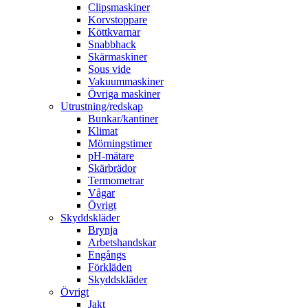
Clipsmaskiner
Korvstoppare
Köttkvarnar
Snabbhack
Skärmaskiner
Sous vide
Vakuummaskiner
Övriga maskiner
Utrustning/redskap
Bunkar/kantiner
Klimat
Mörningstimer
pH-mätare
Skärbrädor
Termometrar
Vågar
Övrigt
Skyddskläder
Brynja
Arbetshandskar
Engångs
Förkläden
Skyddskläder
Övrigt
Jakt