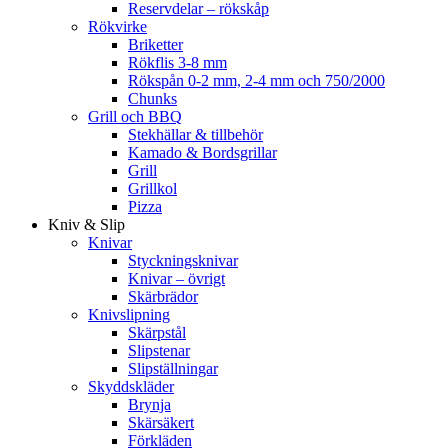
Reservdelar – rökskåp
Rökvirke
Briketter
Rökflis 3-8 mm
Rökspån 0-2 mm, 2-4 mm och 750/2000
Chunks
Grill och BBQ
Stekhällar & tillbehör
Kamado & Bordsgrillar
Grill
Grillkol
Pizza
Kniv & Slip
Knivar
Styckningsknivar
Knivar – övrigt
Skärbrädor
Knivslipning
Skärpstål
Slipstenar
Slipställningar
Skyddskläder
Brynja
Skärsäkert
Förkläden