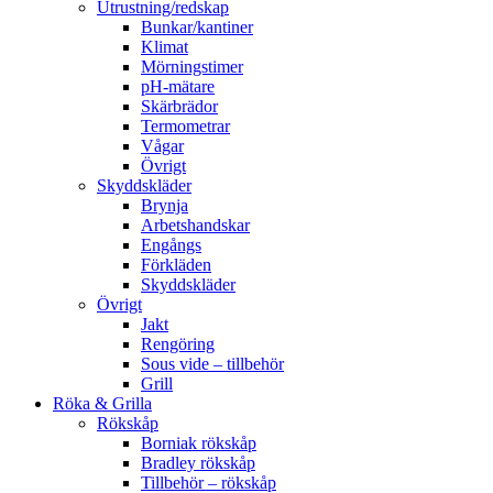
Utrustning/redskap
Bunkar/kantiner
Klimat
Mörningstimer
pH-mätare
Skärbrädor
Termometrar
Vågar
Övrigt
Skyddskläder
Brynja
Arbetshandskar
Engångs
Förkläden
Skyddskläder
Övrigt
Jakt
Rengöring
Sous vide – tillbehör
Grill
Röka & Grilla
Rökskåp
Borniak rökskåp
Bradley rökskåp
Tillbehör – rökskåp