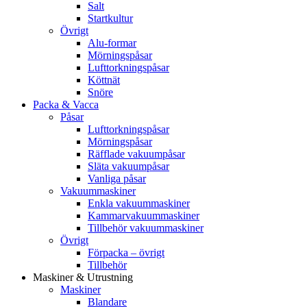
Salt
Startkultur
Övrigt
Alu-formar
Mörningspåsar
Lufttorkningspåsar
Köttnät
Snöre
Packa & Vacca
Påsar
Lufttorkningspåsar
Mörningspåsar
Räfflade vakuumpåsar
Släta vakuumpåsar
Vanliga påsar
Vakuummaskiner
Enkla vakuummaskiner
Kammarvakuummaskiner
Tillbehör vakuummaskiner
Övrigt
Förpacka – övrigt
Tillbehör
Maskiner & Utrustning
Maskiner
Blandare