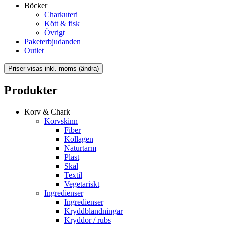
Böcker
Charkuteri
Kött & fisk
Övrigt
Paketerbjudanden
Outlet
Produkter
Korv & Chark
Korvskinn
Fiber
Kollagen
Naturtarm
Plast
Skal
Textil
Vegetariskt
Ingredienser
Ingredienser
Kryddblandningar
Kryddor / rubs