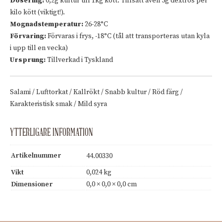
Dosering:
0,2g kultur till 1kg kött. Tillsätt även 5g dextros per
kilo kött (viktigt!).
Mognadstemperatur:
26-28°C
Förvaring:
Förvaras i frys, -18°C (tål att transporteras utan kyla
i upp till en vecka)
Ursprung:
Tillverkad i Tyskland
Salami / Lufttorkat / Kallrökt / Snabb kultur / Röd färg /
Karakteristisk smak / Mild syra
YTTERLIGARE INFORMATION
Artikelnummer
44.00330
Vikt
0,024 kg
Dimensioner
0,0 × 0,0 × 0,0 cm