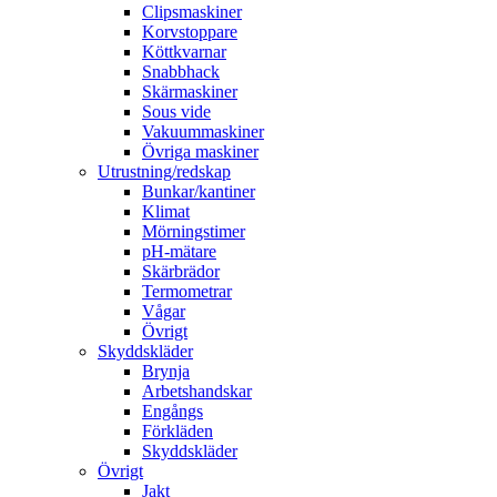
Clipsmaskiner
Korvstoppare
Köttkvarnar
Snabbhack
Skärmaskiner
Sous vide
Vakuummaskiner
Övriga maskiner
Utrustning/redskap
Bunkar/kantiner
Klimat
Mörningstimer
pH-mätare
Skärbrädor
Termometrar
Vågar
Övrigt
Skyddskläder
Brynja
Arbetshandskar
Engångs
Förkläden
Skyddskläder
Övrigt
Jakt