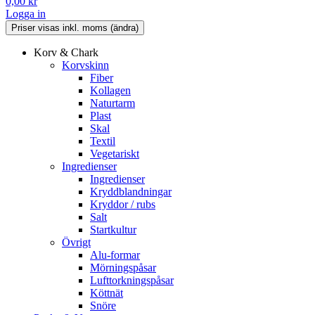
0,00
kr
Logga in
Korv & Chark
Korvskinn
Fiber
Kollagen
Naturtarm
Plast
Skal
Textil
Vegetariskt
Ingredienser
Ingredienser
Kryddblandningar
Kryddor / rubs
Salt
Startkultur
Övrigt
Alu-formar
Mörningspåsar
Lufttorkningspåsar
Köttnät
Snöre