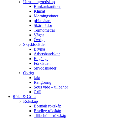
Utrustning/redskap
Bunkar/kantiner
Klimat
Mörningstimer
pH-mätare
Skärbrädor
Termometrar
Vågar
Övrigt
Skyddskläder
Brynja
Arbetshandskar
Engångs
Förkläden
Skyddskläder
Övrigt
Jakt
Rengöring
Sous vide – tillbehör
Grill
Röka & Grilla
Rökskåp
Borniak rökskåp
Bradley rökskåp
Tillbehör – rökskåp