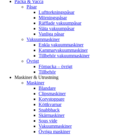
Packa & Vacca
Påsar
Lufttorkningspåsar
Mörningspåsar
Räfflade vakuumpåsar
Släta vakuumpåsar
Vanliga påsar
Vakuummaskiner
Enkla vakuummaskiner
Kammarvakuummaskiner
Tillbehör vakuummaskiner
Övrigt
Förpacka – övrigt
Tillbehör
Maskiner & Utrustning
Maskiner
Blandare
Clipsmaskiner
Korvstoppare
Köttkvarnar
Snabbhack
Skärmaskiner
Sous vide
Vakuummaskiner
Övriga maskiner