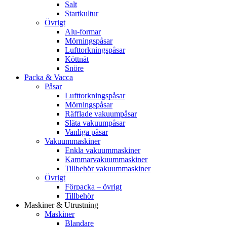
Salt
Startkultur
Övrigt
Alu-formar
Mörningspåsar
Lufttorkningspåsar
Köttnät
Snöre
Packa & Vacca
Påsar
Lufttorkningspåsar
Mörningspåsar
Räfflade vakuumpåsar
Släta vakuumpåsar
Vanliga påsar
Vakuummaskiner
Enkla vakuummaskiner
Kammarvakuummaskiner
Tillbehör vakuummaskiner
Övrigt
Förpacka – övrigt
Tillbehör
Maskiner & Utrustning
Maskiner
Blandare