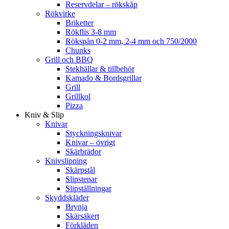
Reservdelar – rökskåp
Rökvirke
Briketter
Rökflis 3-8 mm
Rökspån 0-2 mm, 2-4 mm och 750/2000
Chunks
Grill och BBQ
Stekhällar & tillbehör
Kamado & Bordsgrillar
Grill
Grillkol
Pizza
Kniv & Slip
Knivar
Styckningsknivar
Knivar – övrigt
Skärbrädor
Knivslipning
Skärpstål
Slipstenar
Slipställningar
Skyddskläder
Brynja
Skärsäkert
Förkläden