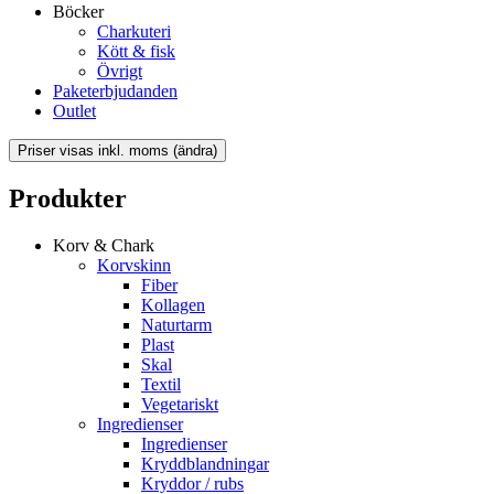
Böcker
Charkuteri
Kött & fisk
Övrigt
Paketerbjudanden
Outlet
Produkter
Korv & Chark
Korvskinn
Fiber
Kollagen
Naturtarm
Plast
Skal
Textil
Vegetariskt
Ingredienser
Ingredienser
Kryddblandningar
Kryddor / rubs