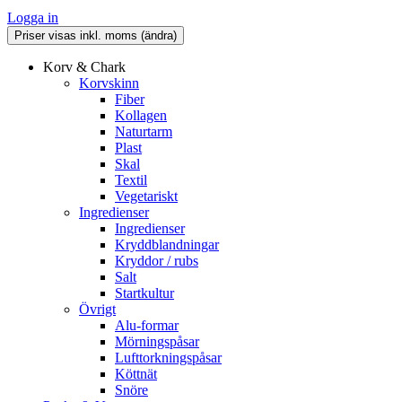
kr
Logga in
Korv & Chark
Korvskinn
Fiber
Kollagen
Naturtarm
Plast
Skal
Textil
Vegetariskt
Ingredienser
Ingredienser
Kryddblandningar
Kryddor / rubs
Salt
Startkultur
Övrigt
Alu-formar
Mörningspåsar
Lufttorkningspåsar
Köttnät
Snöre