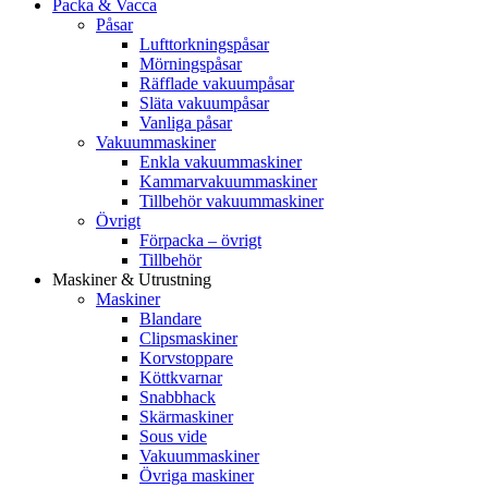
Packa & Vacca
Påsar
Lufttorkningspåsar
Mörningspåsar
Räfflade vakuumpåsar
Släta vakuumpåsar
Vanliga påsar
Vakuummaskiner
Enkla vakuummaskiner
Kammarvakuummaskiner
Tillbehör vakuummaskiner
Övrigt
Förpacka – övrigt
Tillbehör
Maskiner & Utrustning
Maskiner
Blandare
Clipsmaskiner
Korvstoppare
Köttkvarnar
Snabbhack
Skärmaskiner
Sous vide
Vakuummaskiner
Övriga maskiner