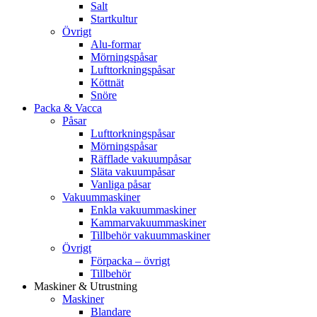
Salt
Startkultur
Övrigt
Alu-formar
Mörningspåsar
Lufttorkningspåsar
Köttnät
Snöre
Packa & Vacca
Påsar
Lufttorkningspåsar
Mörningspåsar
Räfflade vakuumpåsar
Släta vakuumpåsar
Vanliga påsar
Vakuummaskiner
Enkla vakuummaskiner
Kammarvakuummaskiner
Tillbehör vakuummaskiner
Övrigt
Förpacka – övrigt
Tillbehör
Maskiner & Utrustning
Maskiner
Blandare