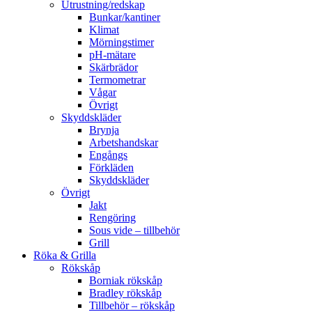
Utrustning/redskap
Bunkar/kantiner
Klimat
Mörningstimer
pH-mätare
Skärbrädor
Termometrar
Vågar
Övrigt
Skyddskläder
Brynja
Arbetshandskar
Engångs
Förkläden
Skyddskläder
Övrigt
Jakt
Rengöring
Sous vide – tillbehör
Grill
Röka & Grilla
Rökskåp
Borniak rökskåp
Bradley rökskåp
Tillbehör – rökskåp