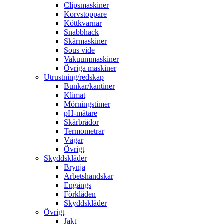
Clipsmaskiner
Korvstoppare
Köttkvarnar
Snabbhack
Skärmaskiner
Sous vide
Vakuummaskiner
Övriga maskiner
Utrustning/redskap
Bunkar/kantiner
Klimat
Mörningstimer
pH-mätare
Skärbrädor
Termometrar
Vågar
Övrigt
Skyddskläder
Brynja
Arbetshandskar
Engångs
Förkläden
Skyddskläder
Övrigt
Jakt