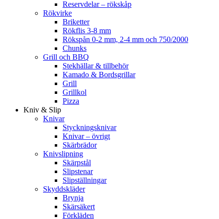
Reservdelar – rökskåp
Rökvirke
Briketter
Rökflis 3-8 mm
Rökspån 0-2 mm, 2-4 mm och 750/2000
Chunks
Grill och BBQ
Stekhällar & tillbehör
Kamado & Bordsgrillar
Grill
Grillkol
Pizza
Kniv & Slip
Knivar
Styckningsknivar
Knivar – övrigt
Skärbrädor
Knivslipning
Skärpstål
Slipstenar
Slipställningar
Skyddskläder
Brynja
Skärsäkert
Förkläden