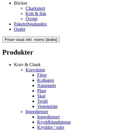
Böcker
Charkuteri
Kött & fisk
Övrigt
Paketerbjudanden
Outlet
Produkter
Korv & Chark
Korvskinn
Fiber
Kollagen
Naturtarm
Plast
Skal
Textil
Vegetariskt
Ingredienser
Ingredienser
Kryddblandningar
Kryddor / rubs