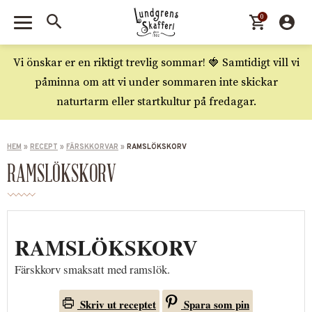
0
Vi önskar er en riktigt trevlig sommar! 🍓 Samtidigt vill vi
påminna om att vi under sommaren inte skickar
naturtarm eller startkultur på fredagar.
HEM
»
RECEPT
»
FÄRSKKORVAR
»
RAMSLÖKSKORV
RAMSLÖKSKORV
RAMSLÖKSKORV
Färskkorv smaksatt med ramslök.
Skriv ut receptet
Spara som pin