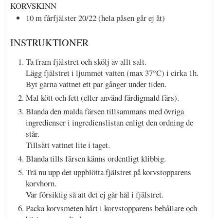
KORVSKINN
10
m
fårfjälster 20/22
(hela påsen går ej åt)
INSTRUKTIONER
Ta fram fjälstret och skölj av allt salt.
Lägg fjälstret i ljummet vatten (max 37°C) i cirka 1h.
Byt gärna vattnet ett par gånger under tiden.
Mal kött och fett (eller använd färdigmald färs).
Blanda den malda färsen tillsammans med övriga
ingredienser i ingredienslistan enligt den ordning de
står.
Tillsätt vattnet lite i taget.
Blanda tills färsen känns ordentligt klibbig.
Trä nu upp det uppblötta fjälstret på korvstopparens
korvhorn.
Var försiktig så att det ej går hål i fjälstret.
Packa korvsmeten hårt i korvstopparens behållare och