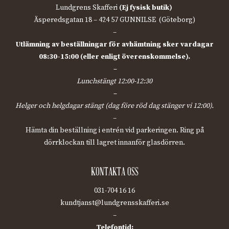
Lundgrens Skafferi
(Ej fysisk butik)
Äsperedsgatan 18 – 424 57 GUNNILSE (Göteborg)
–
Utlämning av beställningar för avhämtning sker vardagar
08:30-15:00 (eller enligt överenskommelse).
–
Lunchstängt 12:00-12:30
–
Helger och helgdagar stängt (dag före röd dag stänger vi 12:00).
–
Hämta din beställning i entrén vid parkeringen. Ring på
dörrklockan till lagret innanför glasdörren.
KONTAKTA OSS
031-704 16 16
kundtjanst@lundgrensskafferi.se
–
Telefontid: