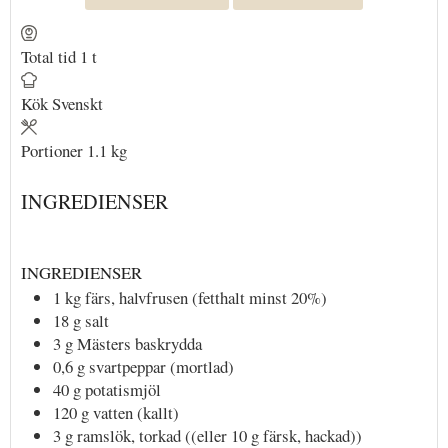
Total tid
1
t
Kök
Svenskt
Portioner
1.1
kg
INGREDIENSER
INGREDIENSER
1
kg
färs, halvfrusen
(fetthalt minst 20%)
18
g
salt
3
g
Mästers baskrydda
0,6
g
svartpeppar
(mortlad)
40
g
potatismjöl
120
g
vatten
(kallt)
3
g
ramslök, torkad
((eller 10 g färsk, hackad))