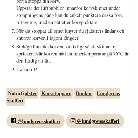
börja stoppa din korv.
Uppstår det luftbubblor innanför korvskinnet under
stoppningens gång kan du enkelt punktera dessa före
tillagning, med en nål eller korvpicklare.
När du stoppat all smet knyter du fjälstrets ändar och
snurrar korven i lagom längder.
Stek/grilla/koka korven försiktigt så att skinnet ej
spricker. När korven nått en innertemperatur på 76°C är
den färdig att äta.
Lycka till!
Naturfjälster
Korvstoppare
Bunkar
Lundgrens
Skafferi
@lundgrensskafferi
@lundgrensskafferi