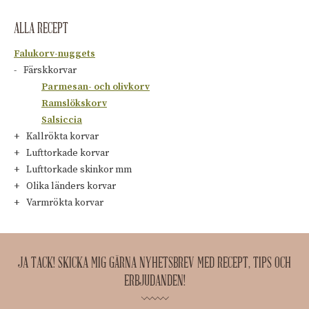
ALLA RECEPT
Falukorv-nuggets
Färskkorvar
Parmesan- och olivkorv
Ramslökskorv
Salsiccia
Kallrökta korvar
Lufttorkade korvar
Lufttorkade skinkor mm
Olika länders korvar
Varmrökta korvar
JA TACK! SKICKA MIG GÄRNA NYHETSBREV MED RECEPT, TIPS OCH
ERBJUDANDEN!