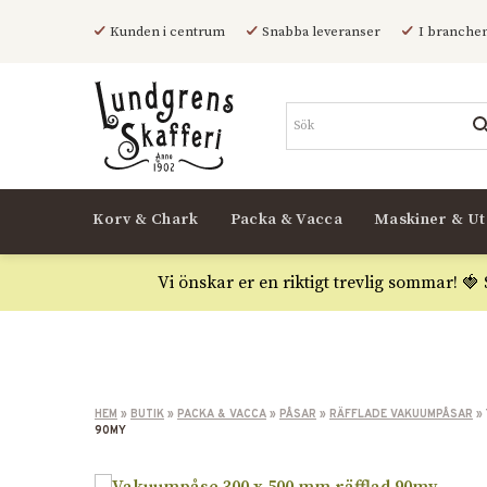
Kunden i centrum
Snabba leveranser
I branchen
Korv & Chark
Packa & Vacca
Maskiner & Ut
Vi önskar er en riktigt trevlig sommar! 🍓
HEM
»
BUTIK
»
PACKA & VACCA
»
PÅSAR
»
RÄFFLADE VAKUUMPÅSAR
»
90MY