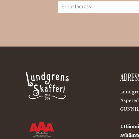
ADRES
Lundgre
Äspered
GUNNIL
–
Utlämni
avhämtn