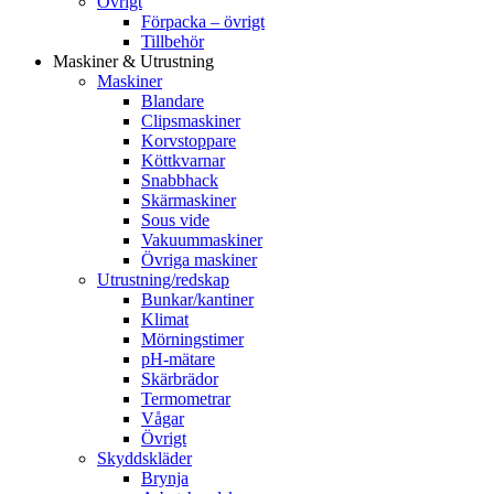
Övrigt
Förpacka – övrigt
Tillbehör
Maskiner & Utrustning
Maskiner
Blandare
Clipsmaskiner
Korvstoppare
Köttkvarnar
Snabbhack
Skärmaskiner
Sous vide
Vakuummaskiner
Övriga maskiner
Utrustning/redskap
Bunkar/kantiner
Klimat
Mörningstimer
pH-mätare
Skärbrädor
Termometrar
Vågar
Övrigt
Skyddskläder
Brynja