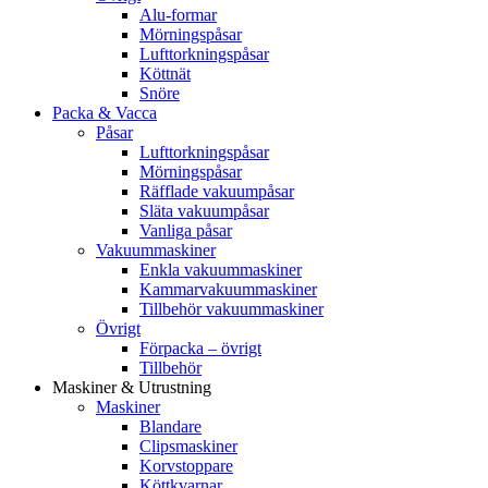
Alu-formar
Mörningspåsar
Lufttorkningspåsar
Köttnät
Snöre
Packa & Vacca
Påsar
Lufttorkningspåsar
Mörningspåsar
Räfflade vakuumpåsar
Släta vakuumpåsar
Vanliga påsar
Vakuummaskiner
Enkla vakuummaskiner
Kammarvakuummaskiner
Tillbehör vakuummaskiner
Övrigt
Förpacka – övrigt
Tillbehör
Maskiner & Utrustning
Maskiner
Blandare
Clipsmaskiner
Korvstoppare
Köttkvarnar