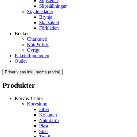
Slipstenar
Slipställningar
Skyddskläder
Brynja
Skärsäkert
Förkläden
Böcker
Charkuteri
Kött & fisk
Övrigt
Paketerbjudanden
Outlet
Produkter
Korv & Chark
Korvskinn
Fiber
Kollagen
Naturtarm
Plast
Skal
Textil