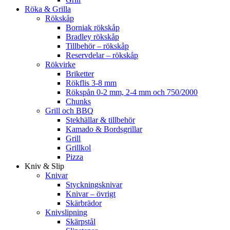
Röka & Grilla
Rökskåp
Borniak rökskåp
Bradley rökskåp
Tillbehör – rökskåp
Reservdelar – rökskåp
Rökvirke
Briketter
Rökflis 3-8 mm
Rökspån 0-2 mm, 2-4 mm och 750/2000
Chunks
Grill och BBQ
Stekhällar & tillbehör
Kamado & Bordsgrillar
Grill
Grillkol
Pizza
Kniv & Slip
Knivar
Styckningsknivar
Knivar – övrigt
Skärbrädor
Knivslipning
Skärpstål