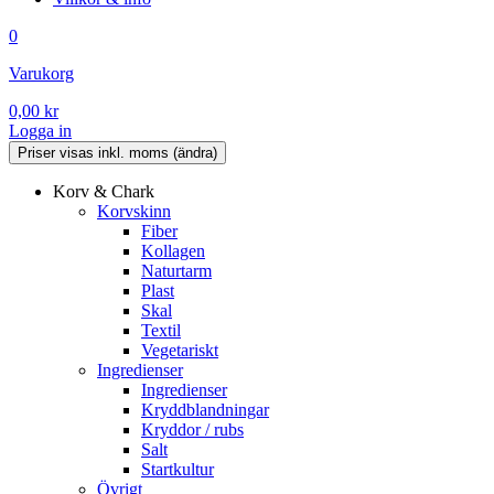
0
Varukorg
0,00
kr
Logga in
Korv & Chark
Korvskinn
Fiber
Kollagen
Naturtarm
Plast
Skal
Textil
Vegetariskt
Ingredienser
Ingredienser
Kryddblandningar
Kryddor / rubs
Salt
Startkultur
Övrigt