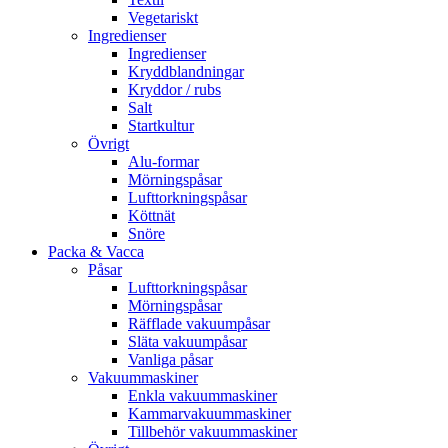
Vegetariskt
Ingredienser
Ingredienser
Kryddblandningar
Kryddor / rubs
Salt
Startkultur
Övrigt
Alu-formar
Mörningspåsar
Lufttorkningspåsar
Köttnät
Snöre
Packa & Vacca
Påsar
Lufttorkningspåsar
Mörningspåsar
Räfflade vakuumpåsar
Släta vakuumpåsar
Vanliga påsar
Vakuummaskiner
Enkla vakuummaskiner
Kammarvakuummaskiner
Tillbehör vakuummaskiner