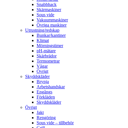
Snabbhack
Skärmaskiner
Sous vide
Vakuummaskiner
Övriga maskiner
Utrustning/redskap
Bunkar/kantiner
Klimat
Mörningstimer
pH-mätare
Skärbrädor
Termometrar
Vågar
Övrigt
Skyddskläder
Brynja
Arbetshandskar
Engångs
Förkläden
Skyddskläder
Övrigt
Jakt
Rengöring
Sous vide – tillbehör
Grill