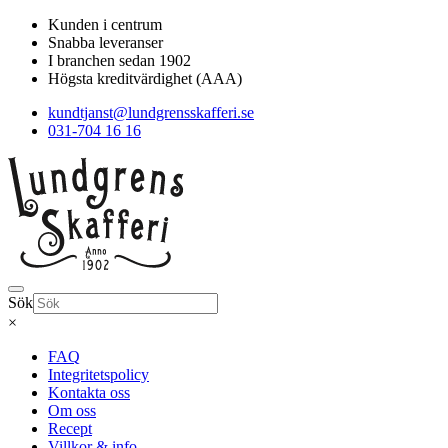
Kunden i centrum
Snabba leveranser
I branchen sedan 1902
Högsta kreditvärdighet (AAA)
kundtjanst@lundgrensskafferi.se
031-704 16 16
Sök
×
FAQ
Integritetspolicy
Kontakta oss
Om oss
Recept
Villkor & info