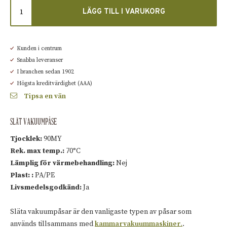
LÄGG TILL I VARUKORG
Kunden i centrum
Snabba leveranser
I branchen sedan 1902
Högsta kreditvärdighet (AAA)
Tipsa en vän
SLÄT VAKUUMPÅSE
Tjocklek:
90MY
Rek. max temp.:
70°C
Lämplig för värmebehandling:
Nej
Plast: :
PA/PE
Livsmedelsgodkänd:
Ja
Släta vakuumpåsar är den vanligaste typen av påsar som
används tillsammans med
kammarvakuummaskiner.
.