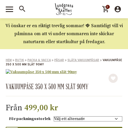
0
Vi önskar er en riktigt trevlig sommar! 🍓 Samtidigt vill vi
påminna om att vi under sommaren inte skickar
naturtarm eller startkultur på fredagar.
HEM
»
BUTIK
»
PACKA & VACCA
»
PÅSAR
»
SLÄTA VAKUUMPÅSAR
»
VAKUUMPÅSE
350 X 500 MM SLÄT 90MY
VAKUUMPÅSE 350 X 500 MM SLÄT 90MY
Från
499,00
kr
Förpackningsstorlek