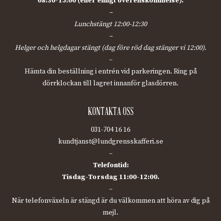
08:30-15:00 (eller enligt överenskommelse).
–
Lunchstängt 12:00-12:30
–
Helger och helgdagar stängt (dag före röd dag stänger vi 12:00).
–
Hämta din beställning i entrén vid parkeringen. Ring på
dörrklockan till lagret innanför glasdörren.
KONTAKTA OSS
031-704 16 16
kundtjanst@lundgrensskafferi.se
–
Telefontid:
Tisdag-Torsdag 11:00-12:00.
–
När telefonväxeln är stängd är du välkommen att höra av dig på
mejl.