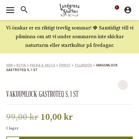
0
Vi önskar er en riktigt trevlig sommar! 🍓 Samtidigt vill vi
påminna om att vi under sommaren inte skickar
naturtarm eller startkultur på fredagar.
HEM
»
BUTIK
»
PACKA & VACCA
»
ÖVRIGT
»
TILLBEHÖR
»
VAKUUMLOCK
GASTROTEQ S, 1 ST
VAKUUMLOCK GASTROTEQ S, 1 ST
99,00
kr
10,00
kr
I lager