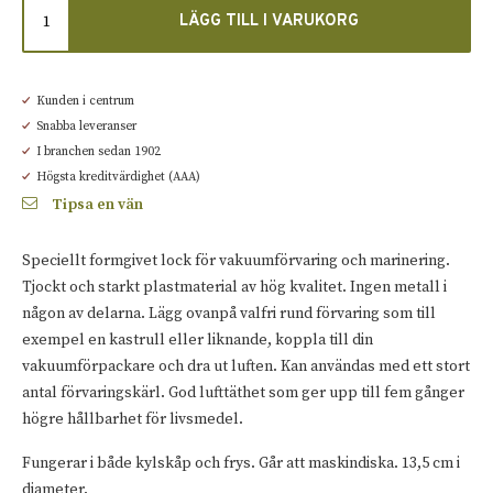
LÄGG TILL I VARUKORG
Kunden i centrum
Snabba leveranser
I branchen sedan 1902
Högsta kreditvärdighet (AAA)
Tipsa en vän
Speciellt formgivet lock för vakuumförvaring och marinering.
Tjockt och starkt plastmaterial av hög kvalitet. Ingen metall i
någon av delarna. Lägg ovanpå valfri rund förvaring som till
exempel en kastrull eller liknande, koppla till din
vakuumförpackare och dra ut luften. Kan användas med ett stort
antal förvaringskärl. God lufttäthet som ger upp till fem gånger
högre hållbarhet för livsmedel.
Fungerar i både kylskåp och frys. Går att maskindiska. 13,5 cm i
diameter.