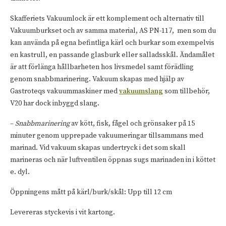
Skafferiets Vakuumlock är ett komplement och alternativ till
Vakuumburkset och av samma material, AS PN-117, men som du
kan använda på egna befintliga kärl och burkar som exempelvis
en kastrull, en passande glasburk eller salladsskål. Ändamålet
är att förlänga hållbarheten hos livsmedel samt förädling
genom snabbmarinering. Vakuum skapas med hjälp av
Gastroteqs vakuummaskiner med
vakuumslang
som tillbehör,
V20 har dock inbyggd slang.
–
Snabbmarinering
av kött, fisk, fågel och grönsaker på 15
minuter genom upprepade vakuumeringar tillsammans med
marinad. Vid vakuum skapas undertryck i det som skall
marineras och när luftventilen öppnas sugs marinaden in i köttet
e. dyl.
Öppningens mått på kärl/burk/skål: Upp till 12 cm
Levereras styckevis i vit kartong.