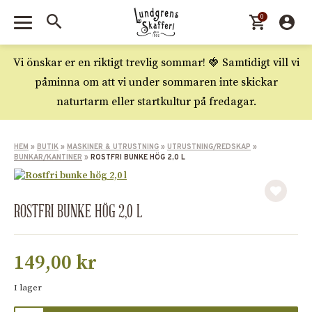
0
Vi önskar er en riktigt trevlig sommar! 🍓 Samtidigt vill vi
påminna om att vi under sommaren inte skickar
naturtarm eller startkultur på fredagar.
HEM
»
BUTIK
»
MASKINER & UTRUSTNING
»
UTRUSTNING/REDSKAP
»
BUNKAR/KANTINER
»
ROSTFRI BUNKE HÖG 2,0 L
ROSTFRI BUNKE HÖG 2,0 L
149,00
kr
I lager