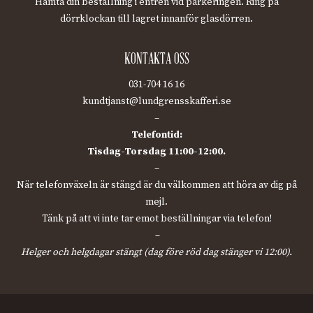
Hämta din beställning i entrén vid parkeringen. Ring på
dörrklockan till lagret innanför glasdörren.
KONTAKTA OSS
031-704 16 16
kundtjanst@lundgrensskafferi.se
–
Telefontid:
Tisdag-Torsdag 11:00-12:00.
–
När telefonväxeln är stängd är du välkommen att höra av dig på
mejl.
Tänk på att vi inte tar emot beställningar via telefon!
–
Helger och helgdagar stängt (dag före röd dag stänger vi 12:00).