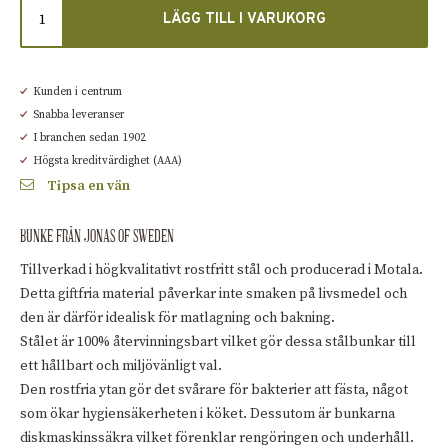
LÄGG TILL I VARUKORG
Kunden i centrum
Snabba leveranser
I branchen sedan 1902
Högsta kreditvärdighet (AAA)
Tipsa en vän
BUNKE FRÅN JONAS OF SWEDEN
Tillverkad i högkvalitativt rostfritt stål och producerad i Motala.
Detta giftfria material påverkar inte smaken på livsmedel och
den är därför idealisk för matlagning och bakning.
Stålet är 100% återvinningsbart vilket gör dessa stålbunkar till
ett hållbart och miljövänligt val.
Den rostfria ytan gör det svårare för bakterier att fästa, något
som ökar hygiensäkerheten i köket. Dessutom är bunkarna
diskmaskinssäkra vilket förenklar rengöringen och underhåll.