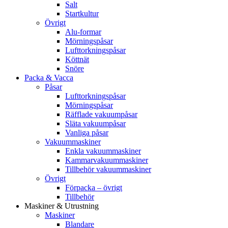
Salt
Startkultur
Övrigt
Alu-formar
Mörningspåsar
Lufttorkningspåsar
Köttnät
Snöre
Packa & Vacca
Påsar
Lufttorkningspåsar
Mörningspåsar
Räfflade vakuumpåsar
Släta vakuumpåsar
Vanliga påsar
Vakuummaskiner
Enkla vakuummaskiner
Kammarvakuummaskiner
Tillbehör vakuummaskiner
Övrigt
Förpacka – övrigt
Tillbehör
Maskiner & Utrustning
Maskiner
Blandare