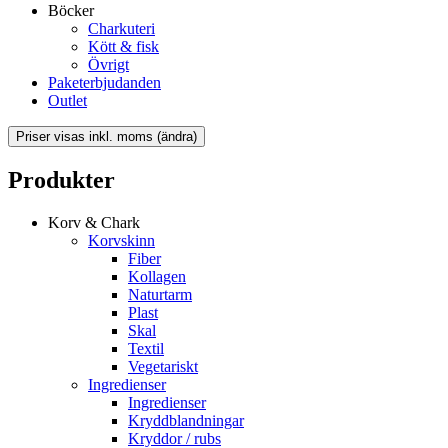
Böcker
Charkuteri
Kött & fisk
Övrigt
Paketerbjudanden
Outlet
Produkter
Korv & Chark
Korvskinn
Fiber
Kollagen
Naturtarm
Plast
Skal
Textil
Vegetariskt
Ingredienser
Ingredienser
Kryddblandningar
Kryddor / rubs