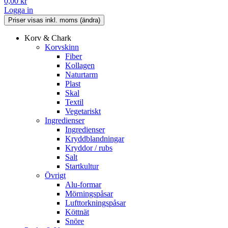
0,00
kr
Logga in
Korv & Chark
Korvskinn
Fiber
Kollagen
Naturtarm
Plast
Skal
Textil
Vegetariskt
Ingredienser
Ingredienser
Kryddblandningar
Kryddor / rubs
Salt
Startkultur
Övrigt
Alu-formar
Mörningspåsar
Lufttorkningspåsar
Köttnät
Snöre