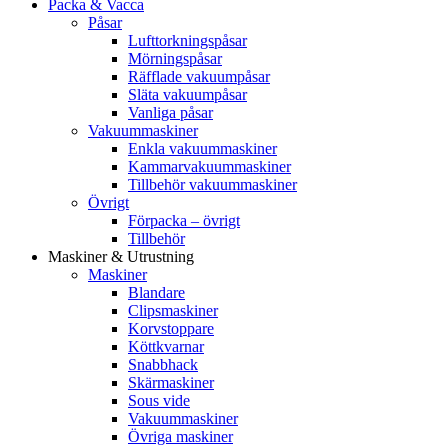
Packa & Vacca
Påsar
Lufttorkningspåsar
Mörningspåsar
Räfflade vakuumpåsar
Släta vakuumpåsar
Vanliga påsar
Vakuummaskiner
Enkla vakuummaskiner
Kammarvakuummaskiner
Tillbehör vakuummaskiner
Övrigt
Förpacka – övrigt
Tillbehör
Maskiner & Utrustning
Maskiner
Blandare
Clipsmaskiner
Korvstoppare
Köttkvarnar
Snabbhack
Skärmaskiner
Sous vide
Vakuummaskiner
Övriga maskiner