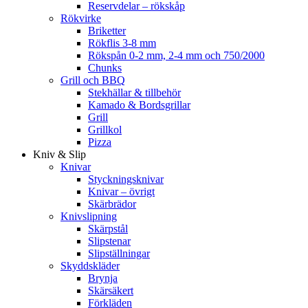
Reservdelar – rökskåp
Rökvirke
Briketter
Rökflis 3-8 mm
Rökspån 0-2 mm, 2-4 mm och 750/2000
Chunks
Grill och BBQ
Stekhällar & tillbehör
Kamado & Bordsgrillar
Grill
Grillkol
Pizza
Kniv & Slip
Knivar
Styckningsknivar
Knivar – övrigt
Skärbrädor
Knivslipning
Skärpstål
Slipstenar
Slipställningar
Skyddskläder
Brynja
Skärsäkert
Förkläden