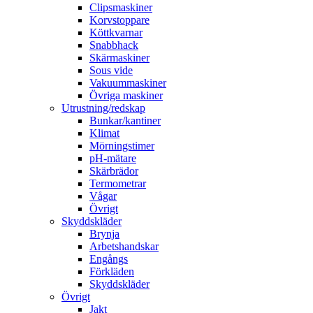
Clipsmaskiner
Korvstoppare
Köttkvarnar
Snabbhack
Skärmaskiner
Sous vide
Vakuummaskiner
Övriga maskiner
Utrustning/redskap
Bunkar/kantiner
Klimat
Mörningstimer
pH-mätare
Skärbrädor
Termometrar
Vågar
Övrigt
Skyddskläder
Brynja
Arbetshandskar
Engångs
Förkläden
Skyddskläder
Övrigt
Jakt