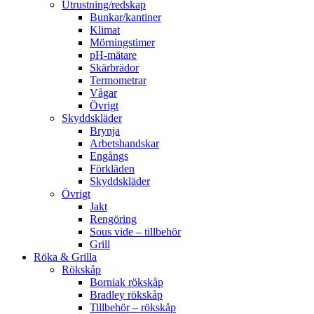
Utrustning/redskap
Bunkar/kantiner
Klimat
Mörningstimer
pH-mätare
Skärbrädor
Termometrar
Vågar
Övrigt
Skyddskläder
Brynja
Arbetshandskar
Engångs
Förkläden
Skyddskläder
Övrigt
Jakt
Rengöring
Sous vide – tillbehör
Grill
Röka & Grilla
Rökskåp
Borniak rökskåp
Bradley rökskåp
Tillbehör – rökskåp