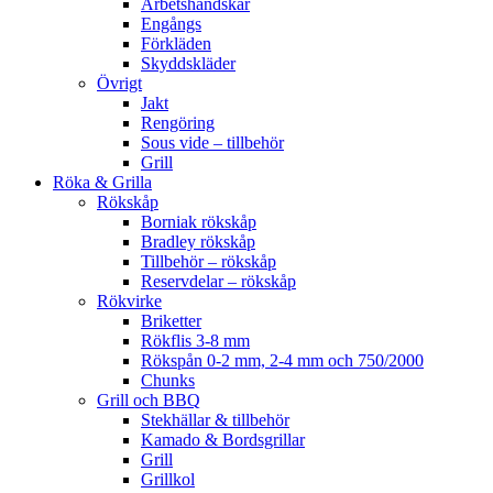
Arbetshandskar
Engångs
Förkläden
Skyddskläder
Övrigt
Jakt
Rengöring
Sous vide – tillbehör
Grill
Röka & Grilla
Rökskåp
Borniak rökskåp
Bradley rökskåp
Tillbehör – rökskåp
Reservdelar – rökskåp
Rökvirke
Briketter
Rökflis 3-8 mm
Rökspån 0-2 mm, 2-4 mm och 750/2000
Chunks
Grill och BBQ
Stekhällar & tillbehör
Kamado & Bordsgrillar
Grill
Grillkol