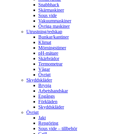
Snabbhack
Skärmaskiner
Sous vide
Vakuummaskiner
Övriga maskiner
Utrustning/redskap
Bunkar/kantiner
Klimat
Mörningstimer
pH-mätare
Skärbrädor
Termometrar
Vågar
Övrigt
Skyddskläder
Brynja
Arbetshandskar
Engångs
Förkläden
Skyddskläder
Övrigt
Jakt
Rengöring
Sous vide – tillbehör
Grill