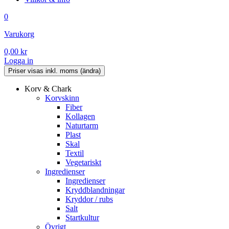
0
Varukorg
0,00
kr
Logga in
Korv & Chark
Korvskinn
Fiber
Kollagen
Naturtarm
Plast
Skal
Textil
Vegetariskt
Ingredienser
Ingredienser
Kryddblandningar
Kryddor / rubs
Salt
Startkultur
Övrigt