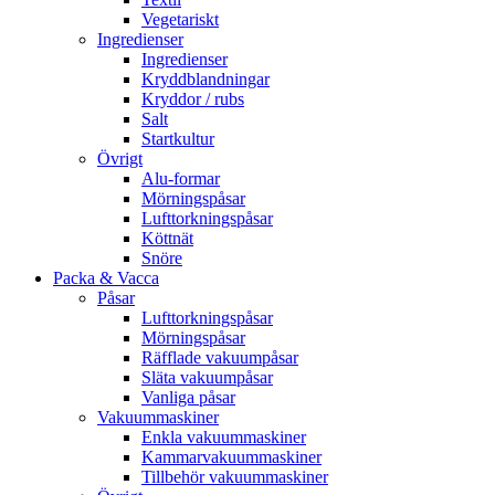
Vegetariskt
Ingredienser
Ingredienser
Kryddblandningar
Kryddor / rubs
Salt
Startkultur
Övrigt
Alu-formar
Mörningspåsar
Lufttorkningspåsar
Köttnät
Snöre
Packa & Vacca
Påsar
Lufttorkningspåsar
Mörningspåsar
Räfflade vakuumpåsar
Släta vakuumpåsar
Vanliga påsar
Vakuummaskiner
Enkla vakuummaskiner
Kammarvakuummaskiner
Tillbehör vakuummaskiner