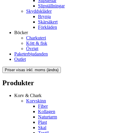
Slipstenar
Slipställningar
Skyddskläder
Brynja
Skärsäkert
Förkläden
Böcker
Charkuteri
Kött & fisk
Övrigt
Paketerbjudanden
Outlet
Produkter
Korv & Chark
Korvskinn
Fiber
Kollagen
Naturtarm
Plast
Skal
Textil