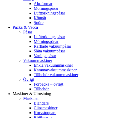
Alu-formar
Mörningspåsar
Lufttorkningspåsar
Köttnät
Snöre
Packa & Vacca
Påsar
Lufttorkningspåsar
Mörningspåsar
Räfflade vakuumpåsar
Släta vakuumpåsar
Vanliga påsar
Vakuummaskiner
Enkla vakuummaskiner
Kammarvakuummaskiner
Tillbehör vakuummaskiner
Övrigt
Förpacka – övrigt
Tillbehör
Maskiner & Utrustning
Maskiner
Blandare
Clipsmaskiner
Korvstoppare
Köttkvarnar