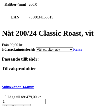
Kaliber (mm)
200.0
EAN
7350034155515
Nät 200/24 Classic Roast, vit
Från
99,00
kr
Förpackningsstorlek
Rensa
Passande tillbehör:
Tillvalsprodukter
Skinkkanon 144mm
Lägg till för
479,00
kr
Nät
200/24