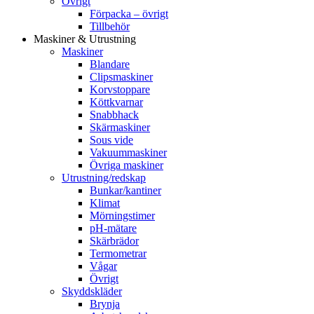
Övrigt
Förpacka – övrigt
Tillbehör
Maskiner & Utrustning
Maskiner
Blandare
Clipsmaskiner
Korvstoppare
Köttkvarnar
Snabbhack
Skärmaskiner
Sous vide
Vakuummaskiner
Övriga maskiner
Utrustning/redskap
Bunkar/kantiner
Klimat
Mörningstimer
pH-mätare
Skärbrädor
Termometrar
Vågar
Övrigt
Skyddskläder
Brynja