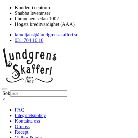
Kunden i centrum
Snabba leveranser
I branchen sedan 1902
Högsta kreditvärdighet (AAA)
kundtjanst@lundgrensskafferi.se
031-704 16 16
Sök
×
FAQ
Integritetspolicy
Kontakta oss
Om oss
Recept
Villkor & info