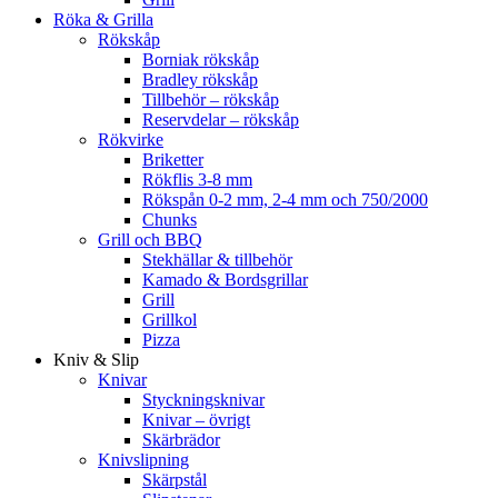
Röka & Grilla
Rökskåp
Borniak rökskåp
Bradley rökskåp
Tillbehör – rökskåp
Reservdelar – rökskåp
Rökvirke
Briketter
Rökflis 3-8 mm
Rökspån 0-2 mm, 2-4 mm och 750/2000
Chunks
Grill och BBQ
Stekhällar & tillbehör
Kamado & Bordsgrillar
Grill
Grillkol
Pizza
Kniv & Slip
Knivar
Styckningsknivar
Knivar – övrigt
Skärbrädor
Knivslipning
Skärpstål