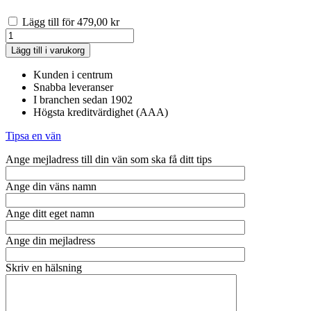
Lägg till för
479,00
kr
Nät
200/24
Lägg till i varukorg
Classic
Roast,
Kunden i centrum
vit
Snabba leveranser
mängd
I branchen sedan 1902
Högsta kreditvärdighet (AAA)
Tipsa en vän
Ange mejladress till din vän som ska få ditt tips
Ange din väns namn
Ange ditt eget namn
Ange din mejladress
Skriv en hälsning