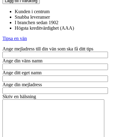
Lägg till i varukorg
Classic
Roast,
Kunden i centrum
vit
Snabba leveranser
mängd
I branchen sedan 1902
Högsta kreditvärdighet (AAA)
Tipsa en vän
Ange mejladress till din vän som ska få ditt tips
Ange din väns namn
Ange ditt eget namn
Ange din mejladress
Skriv en hälsning