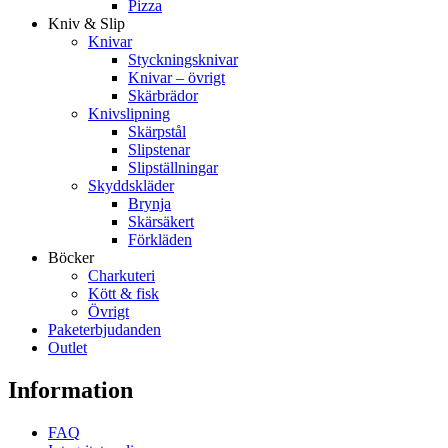
Pizza
Kniv & Slip
Knivar
Styckningsknivar
Knivar – övrigt
Skärbrädor
Knivslipning
Skärpstål
Slipstenar
Slipställningar
Skyddskläder
Brynja
Skärsäkert
Förkläden
Böcker
Charkuteri
Kött & fisk
Övrigt
Paketerbjudanden
Outlet
Information
FAQ