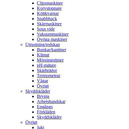
Clipsmaskiner
Korvstoppare
Köttkvarnar
Snabbhack
Skärmaskiner
Sous vide
Vakuummaskiner
Övriga maskiner
Utrustning/redskap
Bunkar/kantiner
Klimat
Mörningstimer
pH-mätare
Skärbrädor
Termometrar
Vågar
Övrigt
Skyddskläder
Brynja
Arbetshandskar
Engångs
Förkläden
Skyddskläder
Övrigt
Jakt