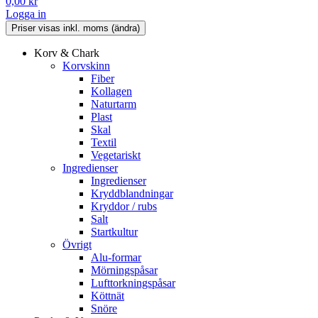
0,00
kr
Logga in
Korv & Chark
Korvskinn
Fiber
Kollagen
Naturtarm
Plast
Skal
Textil
Vegetariskt
Ingredienser
Ingredienser
Kryddblandningar
Kryddor / rubs
Salt
Startkultur
Övrigt
Alu-formar
Mörningspåsar
Lufttorkningspåsar
Köttnät
Snöre