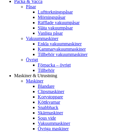
Packa & Vacca
Påsar
Lufttorkningspåsar
Mörningspåsar
Räfflade vakuumpåsar
Släta vakuumpåsar
Vanliga påsar
Vakuummaskiner
Enkla vakuummaskiner
Kammarvakuummaskiner
Tillbehör vakuummaskiner
Övrigt
Förpacka – övrigt
Tillbehör
Maskiner & Utrustning
Maskiner
Blandare
Clipsmaskiner
Korvstoppare
Köttkvarnar
Snabbhack
Skärmaskiner
Sous vide
Vakuummaskiner
Övriga maskiner