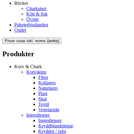
Böcker
Charkuteri
Kött & fisk
Övrigt
Paketerbjudanden
Outlet
Produkter
Korv & Chark
Korvskinn
Fiber
Kollagen
Naturtarm
Plast
Skal
Textil
Vegetariskt
Ingredienser
Ingredienser
Kryddblandningar
Kryddor / rubs