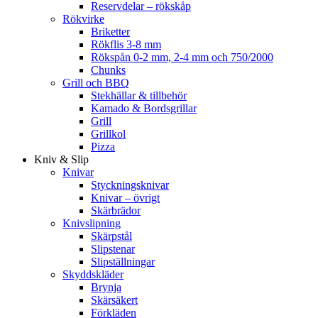
Reservdelar – rökskåp
Rökvirke
Briketter
Rökflis 3-8 mm
Rökspån 0-2 mm, 2-4 mm och 750/2000
Chunks
Grill och BBQ
Stekhällar & tillbehör
Kamado & Bordsgrillar
Grill
Grillkol
Pizza
Kniv & Slip
Knivar
Styckningsknivar
Knivar – övrigt
Skärbrädor
Knivslipning
Skärpstål
Slipstenar
Slipställningar
Skyddskläder
Brynja
Skärsäkert
Förkläden