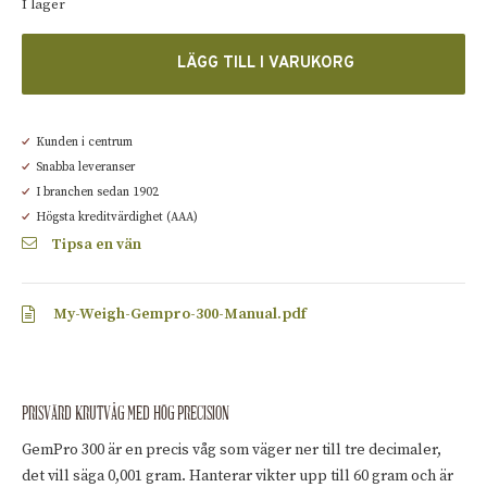
I lager
LÄGG TILL I VARUKORG
Kunden i centrum
Snabba leveranser
I branchen sedan 1902
Högsta kreditvärdighet (AAA)
Tipsa en vän
My-Weigh-Gempro-300-Manual.pdf
PRISVÄRD KRUTVÅG MED HÖG PRECISION
GemPro 300 är en precis våg som väger ner till tre decimaler,
det vill säga 0,001 gram. Hanterar vikter upp till 60 gram och är