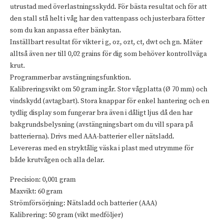
utrustad med överlastningsskydd. För bästa resultat och för att
den stall stå helt i våg har den vattenpass och justerbara fötter
som du kan anpassa efter bänkytan.
Inställbart resultat för vikter i g, oz, ozt, ct, dwt och gn. Mäter
alltså även ner till 0,02 grains för dig som behöver kontrollväga
krut.
Programmerbar avstängningsfunktion.
Kalibreringsvikt om 50 gram ingår. Stor vågplatta (Ø 70 mm) och
vindskydd (avtagbart). Stora knappar för enkel hantering och en
tydlig display som fungerar bra även i dåligt ljus då den har
bakgrundsbelysning (avstängningsbart om du vill spara på
batterierna). Drivs med AAA-batterier eller nätsladd.
Levereras med en stryktålig väska i plast med utrymme för
både krutvågen och alla delar.
Precision: 0,001 gram
Maxvikt: 60 gram
Strömförsörjning: Nätsladd och batterier (AAA)
Kalibrering: 50 gram (vikt medföljer)