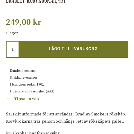
BRADLEY KORVKROKAR, 4ST
249,00
kr
I lager
LÄGG TILL I VARUKORG
Kunden i centrum
Snabba leveranser
I branchen sedan 1902
Högsta kreditvärdighet (AAA)
Tipsa en vän
Särskilt utformade för att användas i Bradley Smokers rökskåp.
Korvkrokarna träs genom och hängs i ett av rökskåpets galler.
Fyra krokar per förpackning.