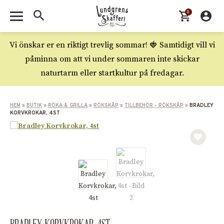
0
Vi önskar er en riktigt trevlig sommar! 🍓 Samtidigt vill vi
påminna om att vi under sommaren inte skickar
naturtarm eller startkultur på fredagar.
HEM
»
BUTIK
»
RÖKA & GRILLA
»
RÖKSKÅP
»
TILLBEHÖR - RÖKSKÅP
»
BRADLEY
KORVKROKAR, 4ST