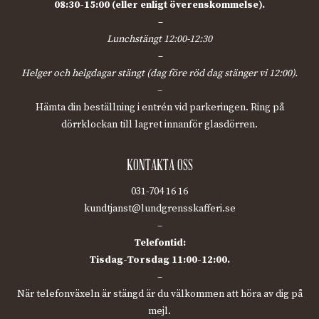
08:30-15:00 (eller enligt överenskommelse).
–
Lunchstängt 12:00-12:30
–
Helger och helgdagar stängt (dag före röd dag stänger vi 12:00).
–
Hämta din beställning i entrén vid parkeringen. Ring på
dörrklockan till lagret innanför glasdörren.
KONTAKTA OSS
031-704 16 16
kundtjanst@lundgrensskafferi.se
–
Telefontid:
Tisdag-Torsdag 11:00-12:00.
–
När telefonväxeln är stängd är du välkommen att höra av dig på
mejl.