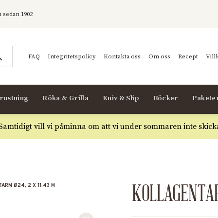
 sedan 1902
FAQ
Integritetspolicy
Kontakta oss
Om oss
Recept
Vill
rustning
Röka & Grilla
Kniv & Slip
Böcker
Pakete
 Samtidigt vill vi påminna om att vi under sommaren inte skick
ARM Ø24, 2 X 11,43 M
KOLLAGENTARM