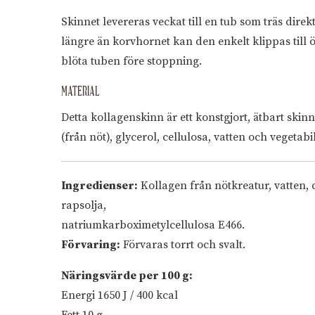
Skinnet levereras veckat till en tub som träs dire
längre än korvhornet kan den enkelt klippas till 
blöta tuben före stoppning.
MATERIAL
Detta kollagenskinn är ett konstgjort, ätbart skin
(från nöt), glycerol, cellulosa, vatten och vegetabil
Ingredienser:
Kollagen från nötkreatur, vatten, c
rapsolja,
natriumkarboximetylcellulosa E466.
Förvaring:
Förvaras torrt och svalt.
Näringsvärde per 100 g:
Energi 1650 J / 400 kcal
Fett 10 g