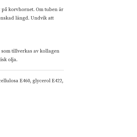
kt på korvhornet. Om tuben är
önskad längd. Undvik att
n som tillverkas av kollagen
isk olja.
ellulosa E460, glycerol E422,