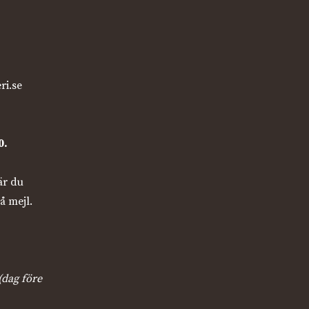
ri.se
0.
är du
å mejl.
(dag före