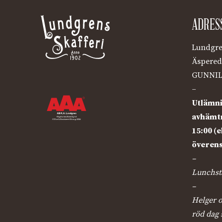
ADRES
Lundgre
Äspered
GUNNIL
–
Utlämni
avhämtn
15:00 (e
överen
–
Lunchstä
–
Helger o
röd dag 