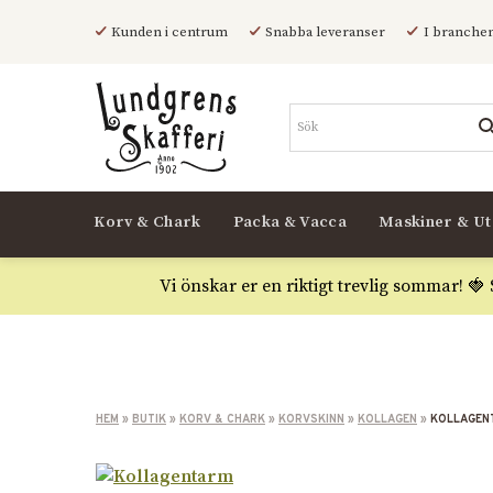
Kunden i centrum
Snabba leveranser
I branchen
Korv & Chark
Packa & Vacca
Maskiner & Ut
Vi önskar er en riktigt trevlig sommar! 🍓
HEM
»
BUTIK
»
KORV & CHARK
»
KORVSKINN
»
KOLLAGEN
»
KOLLAGENT