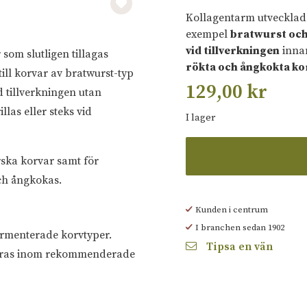
Kollagentarm utvecklad
exempel
bratwurst och
vid tillverkningen
innan
som slutligen tillagas
rökta och ångkokta ko
till korvar av bratwurst-typ
129,00
kr
d tillverkningen utan
las eller steks vid
I lager
rska korvar samt för
och ångkokas.
Kunden i centrum
I branchen sedan 1902
ermenterade korvtyper.
Tipsa en vän
seras inom rekommenderade