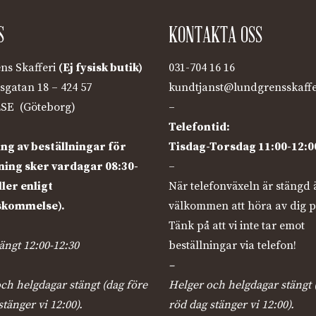
S
KONTAKTA OSS
ns Skafferi
(Ej fysisk butik)
031-704 16 16
sgatan 18 – 424 57
kundtjanst@lundgrensskaffe
SE (Göteborg)
–
Telefontid:
ng av beställningar för
Tisdag-Torsdag 11:00-12:0
ing sker vardagar 08:30-
–
ller enligt
När telefonväxeln är stängd 
skommelse).
välkommen att höra av dig p
Tänk på att vi inte tar emot
ngt 12:00-12:30
beställningar via telefon!
–
ch helgdagar stängt (dag före
Helger och helgdagar stängt 
stänger vi 12:00).
röd dag stänger vi 12:00).