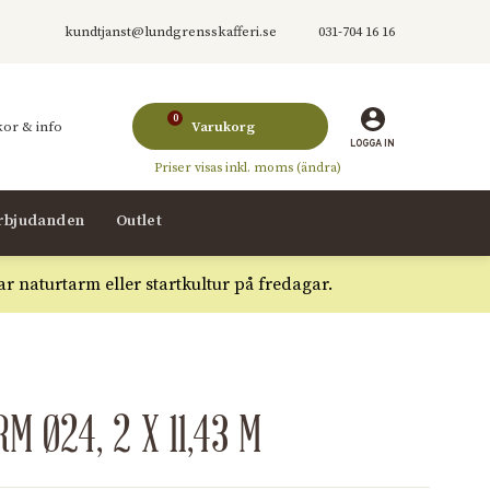
kundtjanst@lundgrensskafferi.se
031-704 16 16
0
kr
kor & info
Varukorg
LOGGA IN
rbjudanden
Outlet
ar naturtarm eller startkultur på fredagar.
 Ø24, 2 X 11,43 M