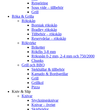
Rengöring
Sous vide – tillbehör
Grill
Röka & Grilla
Rökskåp
Borniak rökskåp
Bradley rökskåp
Tillbehör – rökskåp
Reservdelar – rökskåp
Rökvirke
Briketter
Rökflis 3-8 mm
Rökspån 0-2 mm, 2-4 mm och 750/2000
Chunks
Grill och BBQ
Stekhällar & tillbehör
Kamado & Bordsgrillar
Grill
Grillkol
Pizza
Kniv & Slip
Knivar
Styckningsknivar
Knivar – övrigt
Skärbrädor