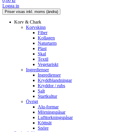
0,00
kr
Logga in
Korv & Chark
Korvskinn
Fiber
Kollagen
Naturtarm
Plast
Skal
Textil
Vegetariskt
Ingredienser
Ingredienser
Kryddblandningar
Kryddor / rubs
Salt
Startkultur
Övrigt
Alu-formar
Mörningspåsar
Lufttorkningspåsar
Köttnät
Snöre