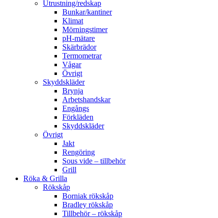
Utrustning/redskap
Bunkar/kantiner
Klimat
Mörningstimer
pH-mätare
Skärbrädor
Termometrar
Vågar
Övrigt
Skyddskläder
Brynja
Arbetshandskar
Engångs
Förkläden
Skyddskläder
Övrigt
Jakt
Rengöring
Sous vide – tillbehör
Grill
Röka & Grilla
Rökskåp
Borniak rökskåp
Bradley rökskåp
Tillbehör – rökskåp