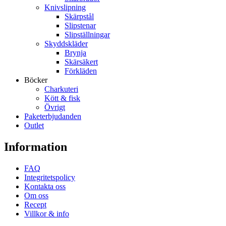
Knivslipning
Skärpstål
Slipstenar
Slipställningar
Skyddskläder
Brynja
Skärsäkert
Förkläden
Böcker
Charkuteri
Kött & fisk
Övrigt
Paketerbjudanden
Outlet
Information
FAQ
Integritetspolicy
Kontakta oss
Om oss
Recept
Villkor & info