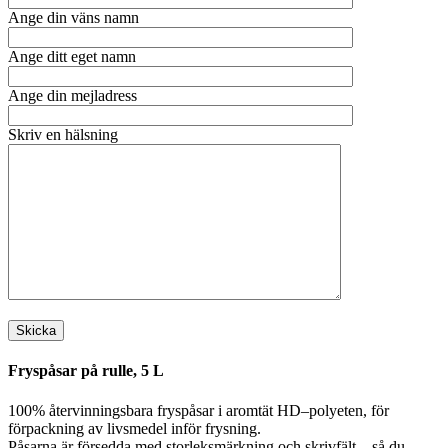
Ange din väns namn
Ange ditt eget namn
Ange din mejladress
Skriv en hälsning
Fryspåsar på rulle, 5 L
100% återvinningsbara fryspåsar i aromtät HD–polyeten, för
förpackning av livsmedel inför frysning.
Påsarna är försedda med storleksmärkning och skrivfält – så du