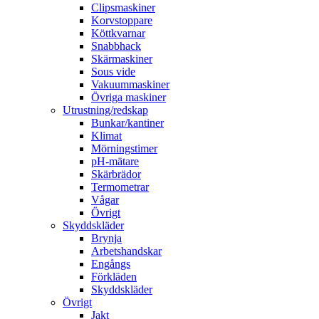
Clipsmaskiner
Korvstoppare
Köttkvarnar
Snabbhack
Skärmaskiner
Sous vide
Vakuummaskiner
Övriga maskiner
Utrustning/redskap
Bunkar/kantiner
Klimat
Mörningstimer
pH-mätare
Skärbrädor
Termometrar
Vågar
Övrigt
Skyddskläder
Brynja
Arbetshandskar
Engångs
Förkläden
Skyddskläder
Övrigt
Jakt