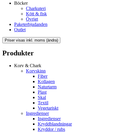
Böcker
Charkuteri
Kött & fisk
Övrigt
Paketerbjudanden
Outlet
Produkter
Korv & Chark
Korvskinn
Fiber
Kollagen
Naturtarm
Plast
Skal
Textil
Vegetariskt
Ingredienser
Ingredienser
Kryddblandningar
Kryddor / rubs