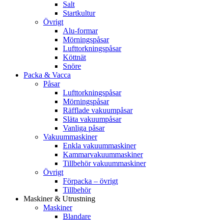
Salt
Startkultur
Övrigt
Alu-formar
Mörningspåsar
Lufttorkningspåsar
Köttnät
Snöre
Packa & Vacca
Påsar
Lufttorkningspåsar
Mörningspåsar
Räfflade vakuumpåsar
Släta vakuumpåsar
Vanliga påsar
Vakuummaskiner
Enkla vakuummaskiner
Kammarvakuummaskiner
Tillbehör vakuummaskiner
Övrigt
Förpacka – övrigt
Tillbehör
Maskiner & Utrustning
Maskiner
Blandare