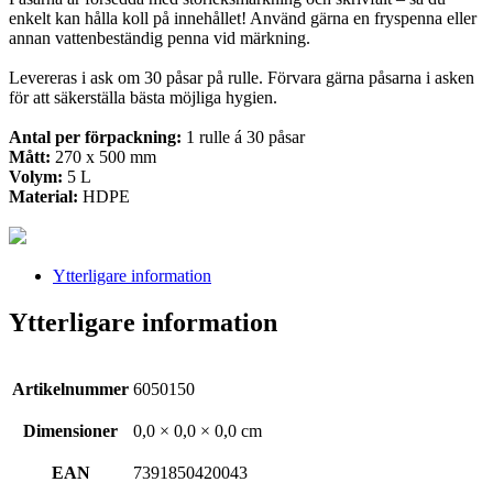
enkelt kan hålla koll på innehållet! Använd gärna en fryspenna eller
annan vattenbeständig penna vid märkning.
Levereras i ask om 30 påsar på rulle. Förvara gärna påsarna i asken
för att säkerställa bästa möjliga hygien.
Antal per förpackning:
1 rulle á 30 påsar
Mått:
270 x 500 mm
Volym:
5 L
Material:
HDPE
Ytterligare information
Ytterligare information
Artikelnummer
6050150
Dimensioner
0,0 × 0,0 × 0,0 cm
EAN
7391850420043