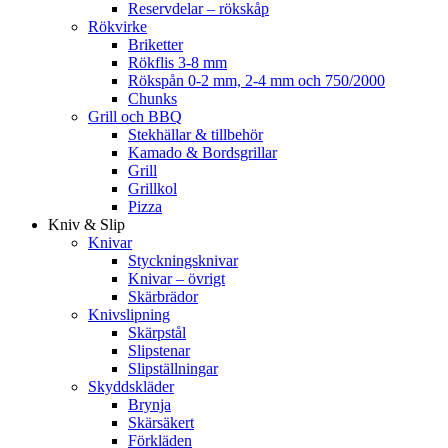
Reservdelar – rökskåp
Rökvirke
Briketter
Rökflis 3-8 mm
Rökspån 0-2 mm, 2-4 mm och 750/2000
Chunks
Grill och BBQ
Stekhällar & tillbehör
Kamado & Bordsgrillar
Grill
Grillkol
Pizza
Kniv & Slip
Knivar
Styckningsknivar
Knivar – övrigt
Skärbrädor
Knivslipning
Skärpstål
Slipstenar
Slipställningar
Skyddskläder
Brynja
Skärsäkert
Förkläden