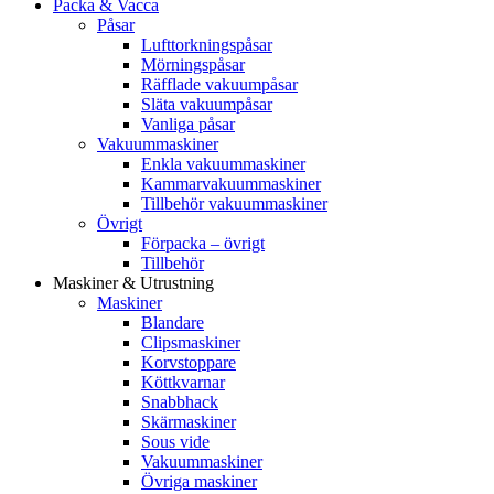
Packa & Vacca
Påsar
Lufttorkningspåsar
Mörningspåsar
Räfflade vakuumpåsar
Släta vakuumpåsar
Vanliga påsar
Vakuummaskiner
Enkla vakuummaskiner
Kammarvakuummaskiner
Tillbehör vakuummaskiner
Övrigt
Förpacka – övrigt
Tillbehör
Maskiner & Utrustning
Maskiner
Blandare
Clipsmaskiner
Korvstoppare
Köttkvarnar
Snabbhack
Skärmaskiner
Sous vide
Vakuummaskiner
Övriga maskiner