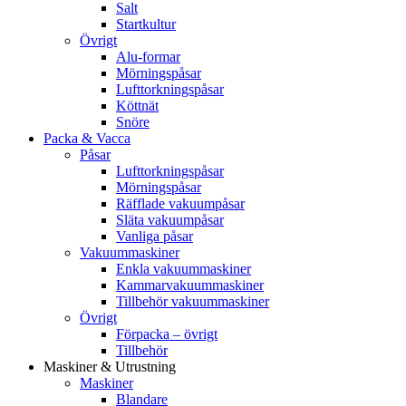
Salt
Startkultur
Övrigt
Alu-formar
Mörningspåsar
Lufttorkningspåsar
Köttnät
Snöre
Packa & Vacca
Påsar
Lufttorkningspåsar
Mörningspåsar
Räfflade vakuumpåsar
Släta vakuumpåsar
Vanliga påsar
Vakuummaskiner
Enkla vakuummaskiner
Kammarvakuummaskiner
Tillbehör vakuummaskiner
Övrigt
Förpacka – övrigt
Tillbehör
Maskiner & Utrustning
Maskiner
Blandare