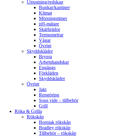
Utrustning/redskap
Bunkar/kantiner
Klimat
Mörningstimer
pH-mätare
Skärbrädor
Termometrar
Vågar
Övrigt
Skyddskläder
Brynja
Arbetshandskar
Engångs
Förkläden
Skyddskläder
Övrigt
Jakt
Rengöring
Sous vide – tillbehör
Grill
Röka & Grilla
Rökskåp
Borniak rökskåp
Bradley rökskåp
Tillbehör – rökskåp