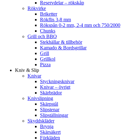
Reservdelar – rökskåp
Rökvirke
Briketter
Rökflis 3-8 mm
Rökspån 0-2 mm, 2-4 mm och 750/2000
Chunks
Grill och BBQ
Stekhällar & tillbehör
Kamado & Bordsgrillar
Grill
Grillkol
Pizza
Kniv & Slip
Knivar
Styckningsknivar
Knivar – övrigt
Skärbrädor
Knivslipning
Skärpstål
Slipstenar
Slipställningar
Skyddskläder
Brynja
Skärsäkert
Förkläden