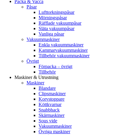
Packa & Vacca
Påsar
Lufttorkningspåsar
Mörningspåsar
Räfflade vakuumpåsar
Släta vakuumpåsar
Vanliga påsar
Vakuummaskiner
Enkla vakuummaskiner
Kammarvakuummaskiner
Tillbehör vakuummaskiner
Övrigt
Förpacka – övrigt
Tillbehör
Maskiner & Utrustning
Maskiner
Blandare
Clipsmaskiner
Korvstoppare
Köttkvarnar
Snabbhack
Skärmaskiner
Sous vide
Vakuummaskiner
Övriga maskiner