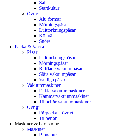
Salt
Startkultur
Övrigt
Alu-formar
Mörningspåsar
Lufttorkningspåsar
Köttnät
Snöre
Packa & Vacca
Påsar
Lufttorkningspåsar
Mörningspåsar
Räfflade vakuumpåsar
Släta vakuumpåsar
Vanliga påsar
Vakuummaskiner
Enkla vakuummaskiner
Kammarvakuummaskiner
Tillbehör vakuummaskiner
Övrigt
Förpacka – övrigt
Tillbehör
Maskiner & Utrustning
Maskiner
Blandare