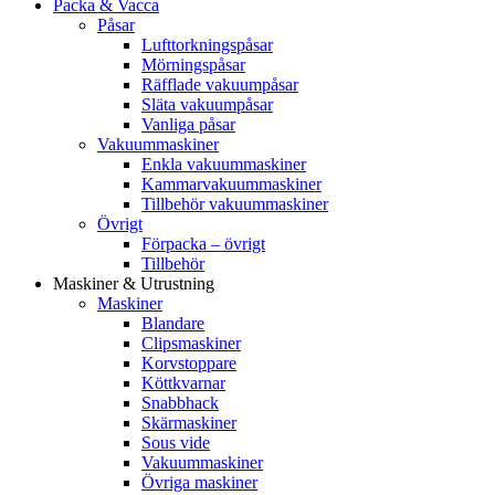
Packa & Vacca
Påsar
Lufttorkningspåsar
Mörningspåsar
Räfflade vakuumpåsar
Släta vakuumpåsar
Vanliga påsar
Vakuummaskiner
Enkla vakuummaskiner
Kammarvakuummaskiner
Tillbehör vakuummaskiner
Övrigt
Förpacka – övrigt
Tillbehör
Maskiner & Utrustning
Maskiner
Blandare
Clipsmaskiner
Korvstoppare
Köttkvarnar
Snabbhack
Skärmaskiner
Sous vide
Vakuummaskiner
Övriga maskiner