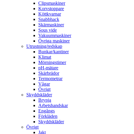
Clipsmaskiner
Korvstoppare
Köttkvarnar
Snabbhack
Skärmaskiner
Sous vide
Vakuummaskiner
Övriga maskiner
Utrustning/redskap
Bunkar/kantiner
Klimat
Mörningstimer
pH-mätare
Skärbrädor
Termometrar
Vågar
Övrigt
Skyddskläder
Brynja
Arbetshandskar
Engångs
Förkläden
Skyddskläder
Övrigt
Jakt