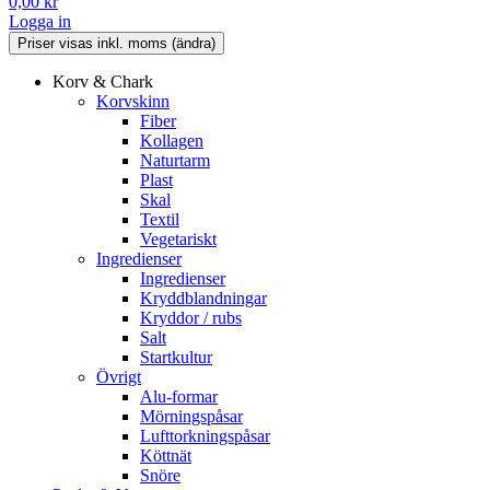
0,00
kr
Logga in
Korv & Chark
Korvskinn
Fiber
Kollagen
Naturtarm
Plast
Skal
Textil
Vegetariskt
Ingredienser
Ingredienser
Kryddblandningar
Kryddor / rubs
Salt
Startkultur
Övrigt
Alu-formar
Mörningspåsar
Lufttorkningspåsar
Köttnät
Snöre