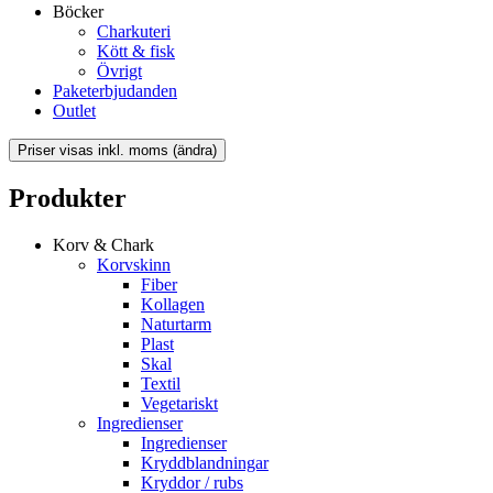
Böcker
Charkuteri
Kött & fisk
Övrigt
Paketerbjudanden
Outlet
Produkter
Korv & Chark
Korvskinn
Fiber
Kollagen
Naturtarm
Plast
Skal
Textil
Vegetariskt
Ingredienser
Ingredienser
Kryddblandningar
Kryddor / rubs