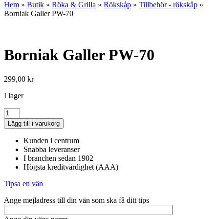
Hem
»
Butik
»
Röka & Grilla
»
Rökskåp
»
Tillbehör - rökskåp
»
Borniak Galler PW-70
Borniak Galler PW-70
299,00
kr
I lager
Borniak
Galler
Lägg till i varukorg
PW-
70
Kunden i centrum
mängd
Snabba leveranser
I branchen sedan 1902
Högsta kreditvärdighet (AAA)
Tipsa en vän
Ange mejladress till din vän som ska få ditt tips