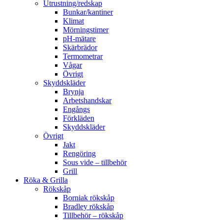
Utrustning/redskap
Bunkar/kantiner
Klimat
Mörningstimer
pH-mätare
Skärbrädor
Termometrar
Vågar
Övrigt
Skyddskläder
Brynja
Arbetshandskar
Engångs
Förkläden
Skyddskläder
Övrigt
Jakt
Rengöring
Sous vide – tillbehör
Grill
Röka & Grilla
Rökskåp
Borniak rökskåp
Bradley rökskåp
Tillbehör – rökskåp