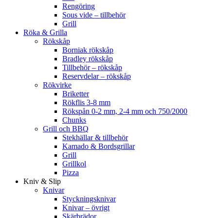
Rengöring
Sous vide – tillbehör
Grill
Röka & Grilla
Rökskåp
Borniak rökskåp
Bradley rökskåp
Tillbehör – rökskåp
Reservdelar – rökskåp
Rökvirke
Briketter
Rökflis 3-8 mm
Rökspån 0-2 mm, 2-4 mm och 750/2000
Chunks
Grill och BBQ
Stekhällar & tillbehör
Kamado & Bordsgrillar
Grill
Grillkol
Pizza
Kniv & Slip
Knivar
Styckningsknivar
Knivar – övrigt
Skärbrädor