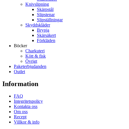
Knivslipning
Skärpstål
Slipstenar
Slipställningar
Skyddskläder
Brynja
Skärsäkert
Förkläden
Böcker
Charkuteri
Kött & fisk
Övrigt
Paketerbjudanden
Outlet
Information
FAQ
Integritetspolicy
Kontakta oss
Om oss
Recept
Villkor & info