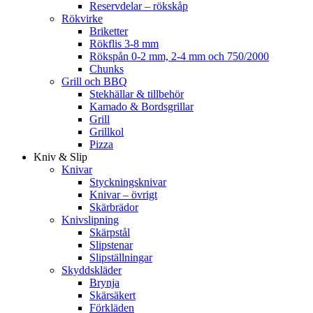
Reservdelar – rökskåp
Rökvirke
Briketter
Rökflis 3-8 mm
Rökspån 0-2 mm, 2-4 mm och 750/2000
Chunks
Grill och BBQ
Stekhällar & tillbehör
Kamado & Bordsgrillar
Grill
Grillkol
Pizza
Kniv & Slip
Knivar
Styckningsknivar
Knivar – övrigt
Skärbrädor
Knivslipning
Skärpstål
Slipstenar
Slipställningar
Skyddskläder
Brynja
Skärsäkert
Förkläden