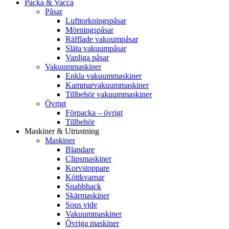
Packa & Vacca
Påsar
Lufttorkningspåsar
Mörningspåsar
Räfflade vakuumpåsar
Släta vakuumpåsar
Vanliga påsar
Vakuummaskiner
Enkla vakuummaskiner
Kammarvakuummaskiner
Tillbehör vakuummaskiner
Övrigt
Förpacka – övrigt
Tillbehör
Maskiner & Utrustning
Maskiner
Blandare
Clipsmaskiner
Korvstoppare
Köttkvarnar
Snabbhack
Skärmaskiner
Sous vide
Vakuummaskiner
Övriga maskiner