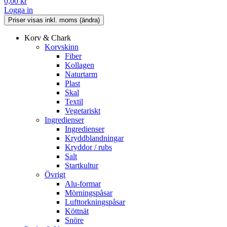
0,00
kr
Logga in
Korv & Chark
Korvskinn
Fiber
Kollagen
Naturtarm
Plast
Skal
Textil
Vegetariskt
Ingredienser
Ingredienser
Kryddblandningar
Kryddor / rubs
Salt
Startkultur
Övrigt
Alu-formar
Mörningspåsar
Lufttorkningspåsar
Köttnät
Snöre