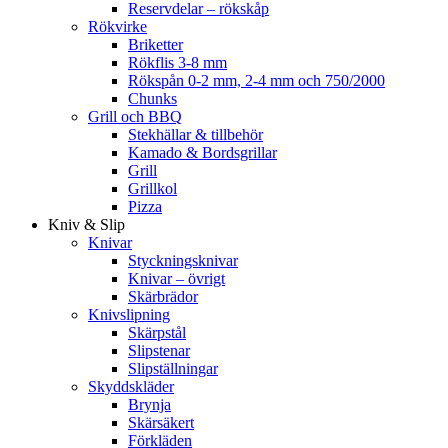
Reservdelar – rökskåp
Rökvirke
Briketter
Rökflis 3-8 mm
Rökspån 0-2 mm, 2-4 mm och 750/2000
Chunks
Grill och BBQ
Stekhällar & tillbehör
Kamado & Bordsgrillar
Grill
Grillkol
Pizza
Kniv & Slip
Knivar
Styckningsknivar
Knivar – övrigt
Skärbrädor
Knivslipning
Skärpstål
Slipstenar
Slipställningar
Skyddskläder
Brynja
Skärsäkert
Förkläden