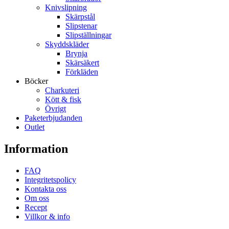
Knivslipning
Skärpstål
Slipstenar
Slipställningar
Skyddskläder
Brynja
Skärsäkert
Förkläden
Böcker
Charkuteri
Kött & fisk
Övrigt
Paketerbjudanden
Outlet
Information
FAQ
Integritetspolicy
Kontakta oss
Om oss
Recept
Villkor & info