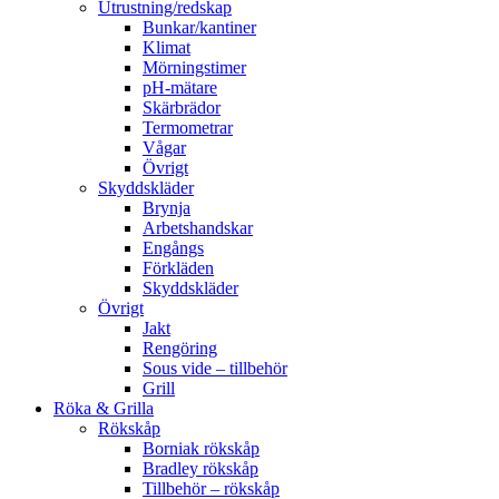
Utrustning/redskap
Bunkar/kantiner
Klimat
Mörningstimer
pH-mätare
Skärbrädor
Termometrar
Vågar
Övrigt
Skyddskläder
Brynja
Arbetshandskar
Engångs
Förkläden
Skyddskläder
Övrigt
Jakt
Rengöring
Sous vide – tillbehör
Grill
Röka & Grilla
Rökskåp
Borniak rökskåp
Bradley rökskåp
Tillbehör – rökskåp