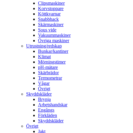
Clipsmaskiner
Korvstoppare
Köttkvarnar
Snabbhack
Skärmaskiner
Sous vide
Vakuummaskiner
Övriga maskiner
Utrustning/redskap
Bunkar/kantiner
Klimat
Mörningstimer
pH-mätare
Skärbrädor
Termometrar
Vågar
Övrigt
Skyddskläder
Brynja
Arbetshandskar
Engångs
Förkläden
Skyddskläder
Övrigt
Jakt