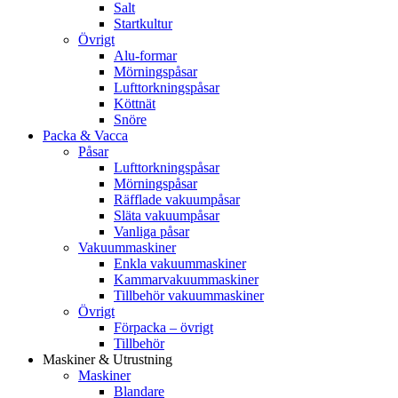
Salt
Startkultur
Övrigt
Alu-formar
Mörningspåsar
Lufttorkningspåsar
Köttnät
Snöre
Packa & Vacca
Påsar
Lufttorkningspåsar
Mörningspåsar
Räfflade vakuumpåsar
Släta vakuumpåsar
Vanliga påsar
Vakuummaskiner
Enkla vakuummaskiner
Kammarvakuummaskiner
Tillbehör vakuummaskiner
Övrigt
Förpacka – övrigt
Tillbehör
Maskiner & Utrustning
Maskiner
Blandare