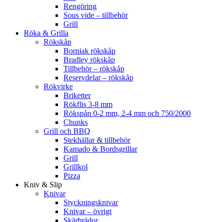
Rengöring
Sous vide – tillbehör
Grill
Röka & Grilla
Rökskåp
Borniak rökskåp
Bradley rökskåp
Tillbehör – rökskåp
Reservdelar – rökskåp
Rökvirke
Briketter
Rökflis 3-8 mm
Rökspån 0-2 mm, 2-4 mm och 750/2000
Chunks
Grill och BBQ
Stekhällar & tillbehör
Kamado & Bordsgrillar
Grill
Grillkol
Pizza
Kniv & Slip
Knivar
Styckningsknivar
Knivar – övrigt
Skärbrädor