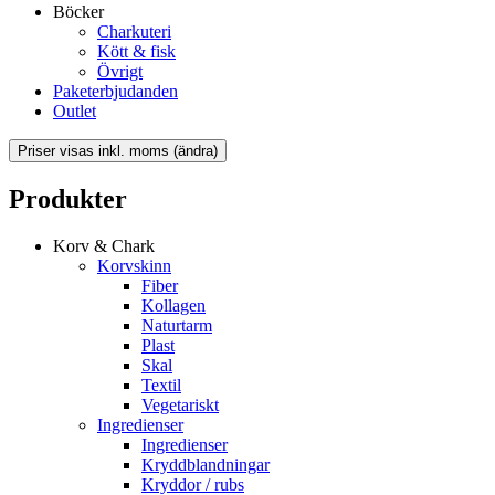
Böcker
Charkuteri
Kött & fisk
Övrigt
Paketerbjudanden
Outlet
Produkter
Korv & Chark
Korvskinn
Fiber
Kollagen
Naturtarm
Plast
Skal
Textil
Vegetariskt
Ingredienser
Ingredienser
Kryddblandningar
Kryddor / rubs