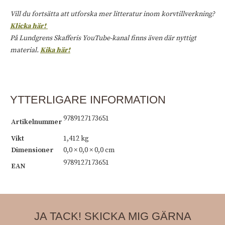
Vill du fortsätta att utforska mer litteratur inom korvtillverkning?
Klicka här!
På Lundgrens Skafferis YouTube-kanal finns även där nyttigt
material.
Kika här!
YTTERLIGARE INFORMATION
9789127173651
Artikelnummer
Vikt
1,412 kg
Dimensioner
0,0 × 0,0 × 0,0 cm
9789127173651
EAN
JA TACK! SKICKA MIG GÄRNA