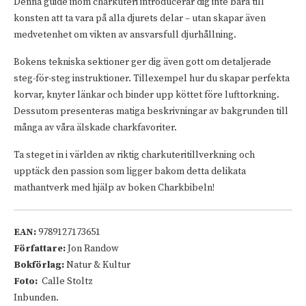
Denna guide inom charkuteri introducerar dig inte bara till
konsten att ta vara på alla djurets delar – utan skapar även
medvetenhet om vikten av ansvarsfull djurhållning.
Bokens tekniska sektioner ger dig även gott om detaljerade
steg-för-steg instruktioner. Tillexempel hur du skapar perfekta
korvar, knyter länkar och binder upp köttet före lufttorkning.
Dessutom presenteras matiga beskrivningar av bakgrunden till
många av våra älskade charkfavoriter.
Ta steget in i världen av riktig charkuteritillverkning och
upptäck den passion som ligger bakom detta delikata
mathantverk med hjälp av boken Charkbibeln!
EAN:
9789127173651
Författare:
Jon Randow
Bokförlag:
Natur & Kultur
Foto:
Calle Stoltz
Inbunden.