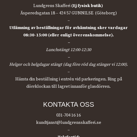
Lundgrens Skafferi
(Ej fysisk butik)
Äsperedsgatan 18 – 424 57 GUNNILSE (Göteborg)
–
Utlämning av beställningar för avhämtning sker vardagar
08:30-15:00 (eller enligt överenskommelse).
–
Lunchstängt 12:00-12:30
–
Helger och helgdagar stängt (dag före röd dag stänger vi 12:00).
–
Hämta din beställning i entrén vid parkeringen. Ring på
dörrklockan till lagret innanför glasdörren.
KONTAKTA OSS
031-704 16 16
kundtjanst@lundgrensskafferi.se
–