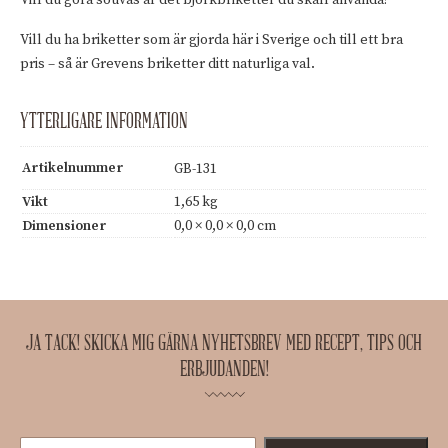
Vill du göra souvas är det björkbriketter du skall använda!
Vill du ha briketter som är gjorda här i Sverige och till ett bra
pris – så är Grevens briketter ditt naturliga val.
YTTERLIGARE INFORMATION
Artikelnummer
GB-131
Vikt
1,65 kg
Dimensioner
0,0 × 0,0 × 0,0 cm
JA TACK! SKICKA MIG GÄRNA NYHETSBREV MED RECEPT, TIPS OCH
ERBJUDANDEN!