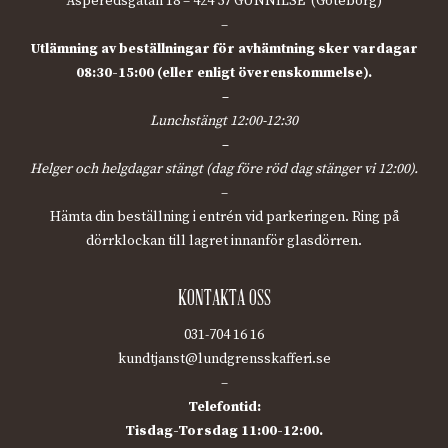
Äsperedsgatan 18 – 424 57 GUNNILSE (Göteborg)
–
Utlämning av beställningar för avhämtning sker vardagar
08:30-15:00 (eller enligt överenskommelse).
–
Lunchstängt 12:00-12:30
–
Helger och helgdagar stängt (dag före röd dag stänger vi 12:00).
–
Hämta din beställning i entrén vid parkeringen. Ring på
dörrklockan till lagret innanför glasdörren.
KONTAKTA OSS
031-704 16 16
kundtjanst@lundgrensskafferi.se
–
Telefontid:
Tisdag-Torsdag 11:00-12:00.