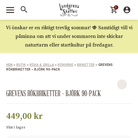
0
Vi önskar er en riktigt trevlig sommar! 🍓 Samtidigt vill vi
påminna om att vi under sommaren inte skickar
naturtarm eller startkultur på fredagar.
HEM
»
BUTIK
»
RÖKA & GRILLA
»
RÖKVIRKE
»
BRIKETTER
»
GREVENS
RÖKBRIKETTER – BJÖRK 90-PACK
GREVENS RÖKBRIKETTER – BJÖRK 90-PACK
449,00
kr
Slut i lager