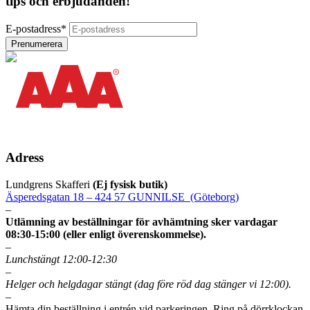
tips och erbjudanden!
E-postadress
*
Adress
Lundgrens Skafferi
(Ej fysisk butik)
Äsperedsgatan 18 – 424 57 GUNNILSE (Göteborg)
–
Utlämning av beställningar för avhämtning sker vardagar
08:30-15:00 (eller enligt överenskommelse).
–
Lunchstängt 12:00-12:30
–
Helger och helgdagar stängt (dag före röd dag stänger vi 12:00).
–
Hämta din beställning i entrén vid parkeringen. Ring på dörrklockan