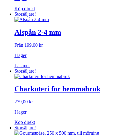
Köp direkt
Storsäljare!
Alspån 2-4 mm
Från
199,00
kr
I lager
Den
Läs mer
här
Storsäljare!
produkten
har
flera
Charkuteri för hemmabruk
varianter.
De
279,00
kr
olika
alternativen
I lager
kan
väljas
Köp direkt
på
Storsäljare!
produktsidan