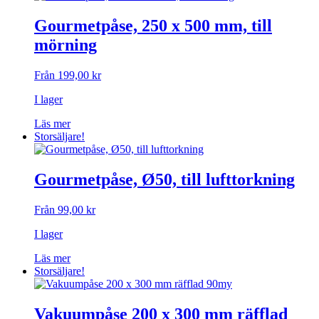
Gourmetpåse, 250 x 500 mm, till
mörning
Från
199,00
kr
I lager
Den
Läs mer
här
Storsäljare!
produkten
har
flera
Gourmetpåse, Ø50, till lufttorkning
varianter.
De
Från
99,00
kr
olika
alternativen
I lager
kan
väljas
Den
Läs mer
på
här
Storsäljare!
produktsidan
produkten
har
flera
Vakuumpåse 200 x 300 mm räfflad