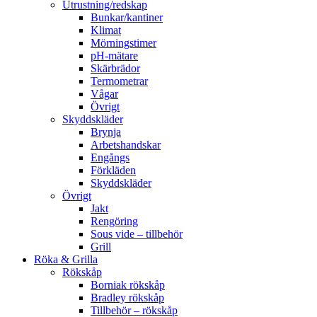
Utrustning/redskap
Bunkar/kantiner
Klimat
Mörningstimer
pH-mätare
Skärbrädor
Termometrar
Vågar
Övrigt
Skyddskläder
Brynja
Arbetshandskar
Engångs
Förkläden
Skyddskläder
Övrigt
Jakt
Rengöring
Sous vide – tillbehör
Grill
Röka & Grilla
Rökskåp
Borniak rökskåp
Bradley rökskåp
Tillbehör – rökskåp