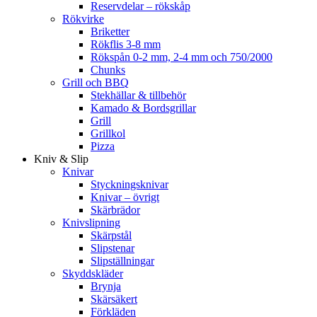
Reservdelar – rökskåp
Rökvirke
Briketter
Rökflis 3-8 mm
Rökspån 0-2 mm, 2-4 mm och 750/2000
Chunks
Grill och BBQ
Stekhällar & tillbehör
Kamado & Bordsgrillar
Grill
Grillkol
Pizza
Kniv & Slip
Knivar
Styckningsknivar
Knivar – övrigt
Skärbrädor
Knivslipning
Skärpstål
Slipstenar
Slipställningar
Skyddskläder
Brynja
Skärsäkert
Förkläden