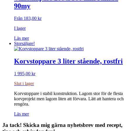
varianter.
90my
De
olika
alternativen
Från
183,00
kr
kan
väljas
I lager
på
Den
produktsidan
Läs mer
här
Storsäljare!
produkten
har
flera
Korvstoppare 3 liter stående, rostfri
varianter.
De
1 995,00
kr
olika
alternativen
Slut i lager
kan
väljas
Korvstoppare i stabil konstruktion. Lagom stor för de flesta
på
korvprojekt men lagom liten att förvara. Lätt att hantera och
produktsidan
rengöra.
Läs mer
Ja tack! Skicka mig gärna nyhetsbrev med recept,