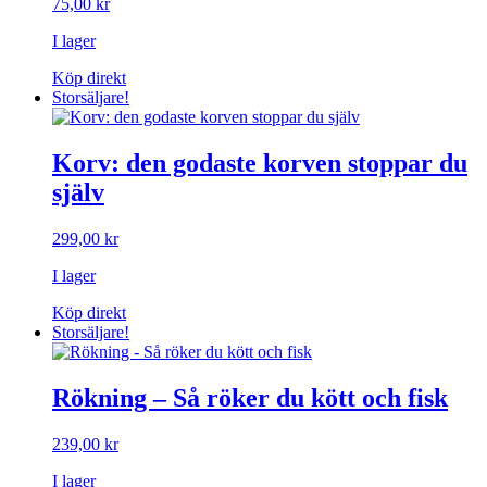
75,00
kr
I lager
Köp direkt
Storsäljare!
Korv: den godaste korven stoppar du
själv
299,00
kr
I lager
Köp direkt
Storsäljare!
Rökning – Så röker du kött och fisk
239,00
kr
I lager