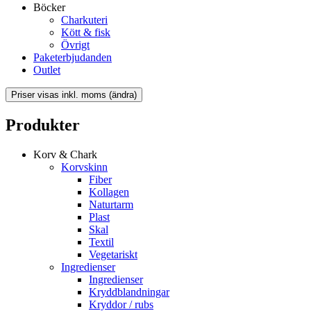
Böcker
Charkuteri
Kött & fisk
Övrigt
Paketerbjudanden
Outlet
Produkter
Korv & Chark
Korvskinn
Fiber
Kollagen
Naturtarm
Plast
Skal
Textil
Vegetariskt
Ingredienser
Ingredienser
Kryddblandningar
Kryddor / rubs