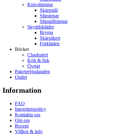
Knivslipning
Skärpstål
Slipstenar
Slipställningar
Skyddskläder
Brynja
Skärsäkert
Förkläden
Böcker
Charkuteri
Kött & fisk
Övrigt
Paketerbjudanden
Outlet
Information
FAQ
Integritetspolicy
Kontakta oss
Om oss
Recept
Villkor & info