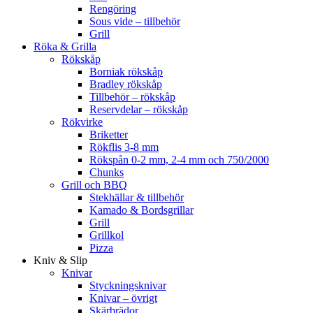
Rengöring
Sous vide – tillbehör
Grill
Röka & Grilla
Rökskåp
Borniak rökskåp
Bradley rökskåp
Tillbehör – rökskåp
Reservdelar – rökskåp
Rökvirke
Briketter
Rökflis 3-8 mm
Rökspån 0-2 mm, 2-4 mm och 750/2000
Chunks
Grill och BBQ
Stekhällar & tillbehör
Kamado & Bordsgrillar
Grill
Grillkol
Pizza
Kniv & Slip
Knivar
Styckningsknivar
Knivar – övrigt
Skärbrädor