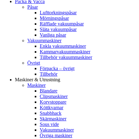
Packa & Vacca
Påsar
Lufttorkningspåsar
Mörningspåsar
Räfflade vakuumpåsar
Släta vakuumpåsar
Vanliga påsar
Vakuummaskiner
Enkla vakuummaskiner
Kammarvakuummaskiner
Tillbehör vakuummaskiner
Övrigt
Förpacka – övrigt
Tillbehör
Maskiner & Utrustning
Maskiner
Blandare
Clipsmaskiner
Korvstoppare
Köttkvarnar
Snabbhack
Skärmaskiner
Sous vide
Vakuummaskiner
Övriga maskiner