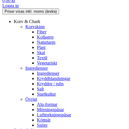
0,00
kr
Logga in
Korv & Chark
Korvskinn
Fiber
Kollagen
Naturtarm
Plast
Skal
Textil
Vegetariskt
Ingredienser
Ingredienser
Kryddblandningar
Kryddor / rubs
Salt
Startkultur
Övrigt
Alu-formar
Mörningspåsar
Lufttorkningspåsar
Köttnät
Snöre