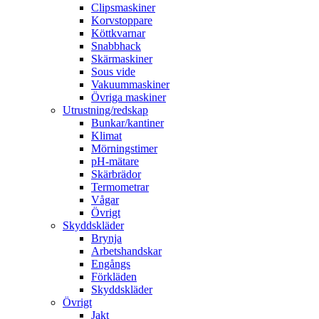
Clipsmaskiner
Korvstoppare
Köttkvarnar
Snabbhack
Skärmaskiner
Sous vide
Vakuummaskiner
Övriga maskiner
Utrustning/redskap
Bunkar/kantiner
Klimat
Mörningstimer
pH-mätare
Skärbrädor
Termometrar
Vågar
Övrigt
Skyddskläder
Brynja
Arbetshandskar
Engångs
Förkläden
Skyddskläder
Övrigt
Jakt