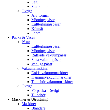
Salt
Startkultur
Övrigt
Alu-formar
Mörningspåsar
Lufttorkningspåsar
Köttnät
Snöre
Packa & Vacca
Påsar
Lufttorkningspåsar
Mörningspåsar
Räfflade vakuumpåsar
Släta vakuumpåsar
Vanliga påsar
Vakuummaskiner
Enkla vakuummaskiner
Kammarvakuummaskiner
Tillbehör vakuummaskiner
Övrigt
Förpacka – övrigt
Tillbehör
Maskiner & Utrustning
Maskiner
Blandare