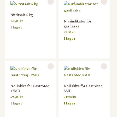
Nitritsalt 5 kg
236,00
kr
Nivåindikator för
gasflaska
I lager
79,00
kr
I lager
Nollskiva för Gastroteq
Nollskiva för Gastroteq
12MD
8MD
595,00
kr
249,00
kr
I lager
I lager