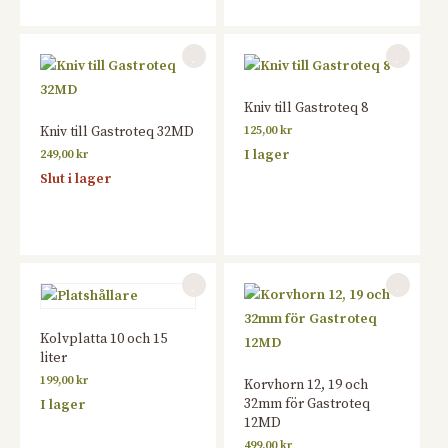
Kniv till Gastroteq 8
Kniv till Gastroteq 32MD
125,00
kr
I lager
249,00
kr
Slut i lager
Kolvplatta 10 och 15
liter
199,00
kr
Korvhorn 12, 19 och
32mm för Gastroteq
I lager
12MD
499,00
kr