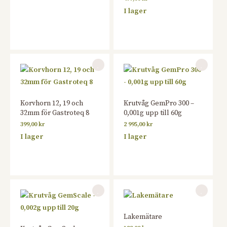
I lager
Korvhorn 12, 19 och
Krutvåg GemPro 300 –
32mm för Gastroteq 8
0,001g upp till 60g
399,00
kr
2 995,00
kr
I lager
I lager
Lakemätare