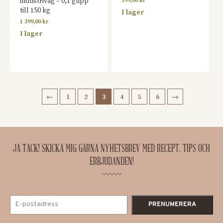
industrivåg – 0,1 gupp
399,00
kr
till 150 kg
I lager
1 399,00
kr
I lager
←
1
2
3
4
5
6
→
JA TACK! SKICKA MIG GÄRNA NYHETSBREV MED RECEPT, TIPS OCH
ERBJUDANDEN!