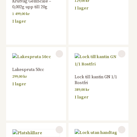
Krutvåg GemScale –
129,00
kr
0,002g upp till 20g
I lager
1 499,00
kr
I lager
Lakespruta 50cc
299,00
kr
Lock till kantin GN 1/1
Rostfri
I lager
389,00
kr
I lager