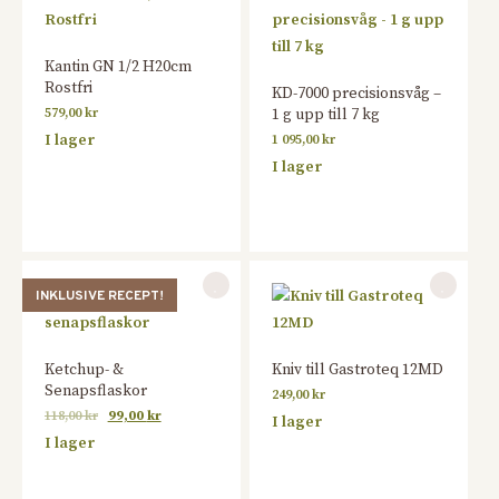
Kantin GN 1/2 H20cm
Rostfri
KD-7000 precisionsvåg –
579,00
kr
1 g upp till 7 kg
I lager
1 095,00
kr
I lager
INKLUSIVE RECEPT!
Ketchup- &
Kniv till Gastroteq 12MD
Senapsflaskor
249,00
kr
118,00
kr
99,00
kr
I lager
I lager