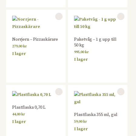
Norrjern – Pizzaskärare
Paketvåg – 1 g upp till
50 kg
279,00
kr
995,00
kr
I lager
I lager
Plastflaska 0,70 L
44,00
kr
Plastflaska 355 ml, gul
I lager
59,00
kr
I lager