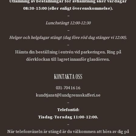
Utlämning av beställningar för avhämtning sker vardagar
08:30-15:00 (eller enligt överenskommelse).
–
Lunchstängt 12:00-12:30
–
Helger och helgdagar stängt (dag före röd dag stänger vi 12:00).
–
Hämta din beställning i entrén vid parkeringen. Ring på
dörrklockan till lagret innanför glasdörren.
KONTAKTA OSS
031-704 16 16
kundtjanst@lundgrensskafferi.se
–
Telefontid:
Tisdag-Torsdag 11:00-12:00.
–
När telefonväxeln är stängd är du välkommen att höra av dig på