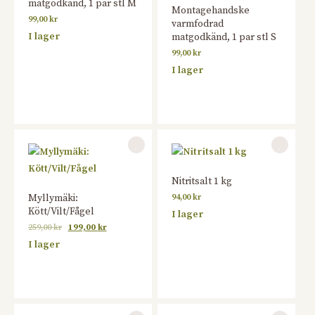
matgodkänd, 1 par stl M
Montagehandske
99,00
kr
varmfodrad
I lager
matgodkänd, 1 par stl S
99,00
kr
I lager
Nitritsalt 1 kg
Myllymäki:
94,00
kr
Kött/Vilt/Fågel
I lager
259,00
kr
199,00
kr
I lager